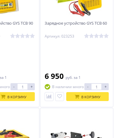
йство GYS TCB 90
Зарядное устройство GYS TCB 60
0
Артикул: 023253
6 950
за 1
руб.
за 1
-
+
-
+
много
В наличии много
В КОРЗИНУ
В КОРЗИНУ