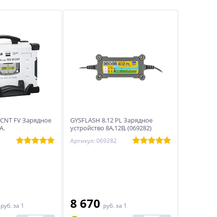
2 CNT FV Зарядное
GYSFLASH 8.12 PL Зарядное
А.
устройство 8А,12В, (069282)
7
Артикул: 069282
0
8 670
руб.
за 1
руб.
за 1