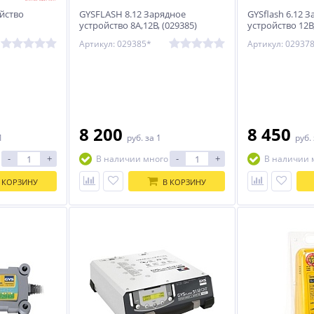
ойство
GYSFLASH 8.12 Зарядное
GYSflash 6.12 
устройство 8А,12В, (029385)
устройство 12В, 
125Ah,90Вт (02
Артикул: 029385*
Артикул: 02937
8 200
8 450
1
руб.
за 1
руб.
-
+
-
+
В наличии много
В наличии 
 КОРЗИНУ
В КОРЗИНУ