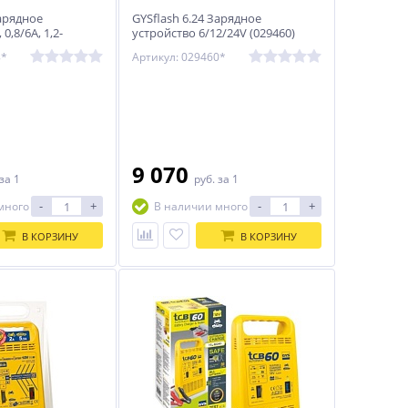
Зарядное
GYSflash 6.24 Зарядное
0,8/6A, 1,2-
устройство 6/12/24V (029460)
9378)
8*
Артикул: 029460*
9 070
за 1
руб.
за 1
-
+
-
+
много
В наличии много
В КОРЗИНУ
В КОРЗИНУ