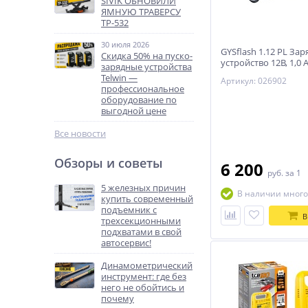
SIVIK ОБНОВИЛИ
ЯМНУЮ ТРАВЕРСУ
ТР-532
30 июля 2026
GYSflash 1.12 PL За
Скидка 50% на пуско-
устройство 12В, 1,0 A,
зарядные устройства
32Ah,20Вт +Lithium 
Telwin —
Артикул: 026902
профессиональное
оборудование по
выгодной цене
Все новости
Обзоры и советы
6 200
руб.
за 1
5 железных причин
В наличии много
купить современный
подъемник с
В
трехсекционными
подхватами в свой
автосервис!
Динамометрический
инструмент: где без
него не обойтись и
почему