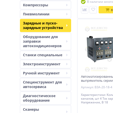
В наличии много
Компрессоры
В
Пневмолинии
Зарядные и пуско-
зарядные устройства
Оборудование для
заправки
автокондиционеров
Станки специальные
Электроинструмент
Ручной инструмент
Автоматизированн
выпрямитель серии
Специнструмент для
автосервиса
Артикул: ВЗА-20-18-4
Характеристики: Кол
Диагностическое
каналов, шт 4 Ток зар
оборудование
Напряжение, В 18
Сканеры