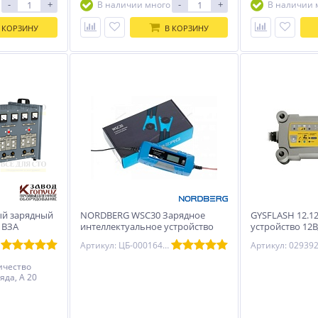
-
+
-
+
В наличии много
В наличии 
 КОРЗИНУ
В КОРЗИНУ
ый зарядный
NORDBERG WSC30 Зарядное
GYSFLASH 12.1
 ВЗА
интеллектуальное устройство
устройство 12В,
6/12 В, 4 A
Артикул: ЦБ-00016462
Артикул: 02939
ичество
яда, А 20