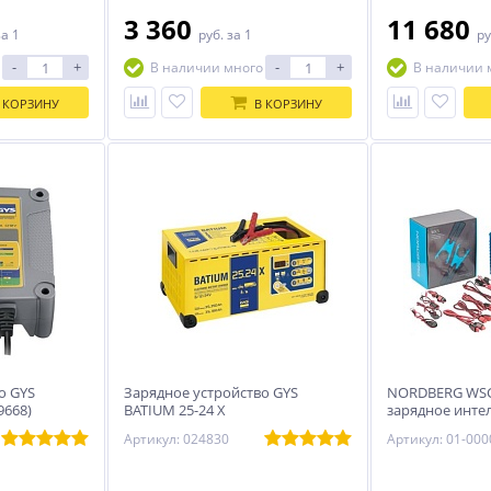
3 360
11 680
за 1
руб.
за 1
ру
-
+
-
+
В наличии много
В наличии 
 КОРЗИНУ
В КОРЗИНУ
о GYS
Зарядное устройство GYS
NORDBERG WSC
9668)
BATIUM 25-24 Х
зарядное инте
6/12V, на 4 ак
Артикул: 024830
Артикул: 01-00