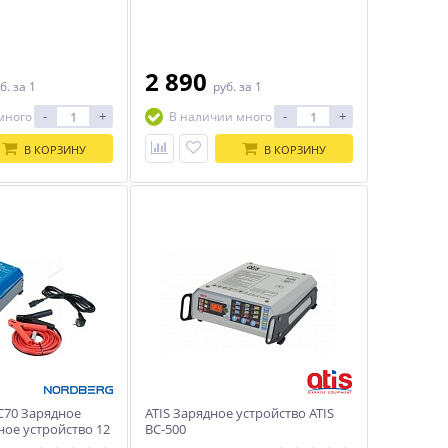
2 890
б.
за 1
руб.
за 1
-
+
-
+
много
В наличии много
В КОРЗИНУ
В КОРЗИНУ
70 Зарядное
ATIS Зарядное устройство ATIS
ное устройство 12
ВС-500