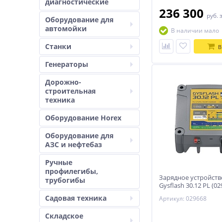
диагностические
236 300
руб.
Оборудование для
автомойки
В наличии мало
Станки
В
Генераторы
Дорожно-
строительная
техника
Оборудование Horex
Оборудование для
АЗС и нефтебаз
Ручные
профилегибы,
Зарядное устройств
трубогибы
Gysflash 30.12 PL (02
Садовая техника
Артикул: 029668
Складское