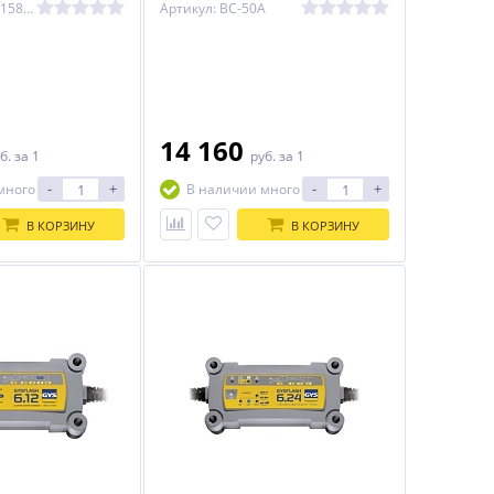
Артикул: ЦБ-00015854
Артикул: ВС-50A
14 160
б.
за 1
руб.
за 1
-
+
-
+
много
В наличии много
В КОРЗИНУ
В КОРЗИНУ