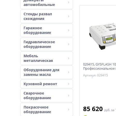
автомобильные
Стенды развал
схождения
Гаражное
оборудование
Гидравлическое
оборудование
Мебель
металлическая
029415, GYSFLASH 1
Профессиональное 
Оборудование для
зарядное устройство
замены масла
Артикул: 029415
автомат.управление
Кузовной ремонт
Сварочное
оборудование
85 620
Покрасочное
руб.
за 
оборудование