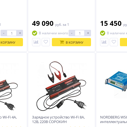
49 090
15 450
1
руб.
за 1
ру
-
+
-
+
В наличии много
В наличии 
 КОРЗИНУ
В КОРЗИНУ
 Wi-Fi 4A,
Зарядное устройство Wi-Fi 8A,
NORDBERG WSC
12В, 220В СОРОКИН
интеллектуаль
В, 70 A