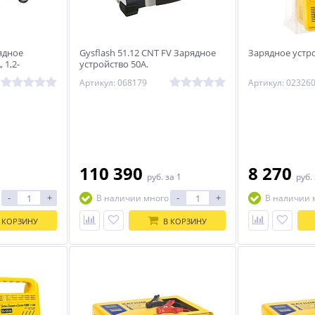
рядное
Gysflash 51.12 CNT FV Зарядное
Зарядное устро
 1,2-
устройство 50А.
026902
Артикул: 068179
Артикул: 02326
110 390
8 270
руб.
за 1
руб.
-
+
-
+
В наличии много
В наличии 
 КОРЗИНУ
В КОРЗИНУ