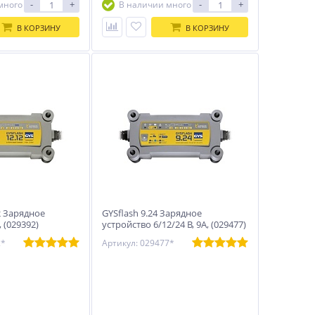
-
+
-
+
много
В наличии много
В КОРЗИНУ
В КОРЗИНУ
2 Зарядное
GYSflash 9.24 Зарядное
 (029392)
устройство 6/12/24 В, 9А, (029477)
2*
Артикул: 029477*