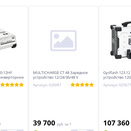
00-12HF
MULTICHARGE CT 48 Зарядное
Gysflash 123.1
инверторное
устройство 12/24/36/48 V
устройство 120
 с
арт.026087
Артикул: 026087
Артикул: 02567
м, 5м
39 700
107 36
1
руб.
за 1