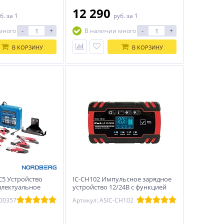
12 290
б.
за 1
руб.
за 1
-
+
-
+
много
В наличии много
В КОРЗИНУ
В КОРЗИНУ
5 Устройство
IC-CH102 Импульсное зарядное
ллектуальное
устройство 12/24В с функцией
кумулятора
восстановления iCartool IC-CH102
000357
Артикул: ASIC-CH102