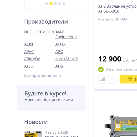
ATIS Зарядное устр
ATISВС-30A
Артикул: ВС-30A
Производители
ПРОФЕССИОНАЛ
M&B
Engineering
AE&T
AFFIX
APAC
APO
12 900
ARMADA
Astra Minilift
руб.
за 
ATEK
ATIS
В наличии много
Все производители
В
Будьте в курсе!
Новости, обзоры и акции
Новости
4 августа 2026