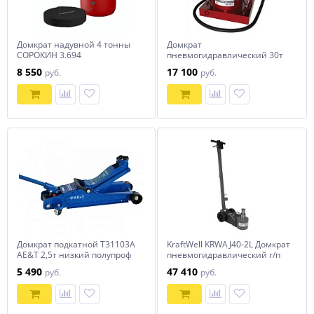
Домкрат надувной 4 тонны
Домкрат
СОРОКИН 3.694
пневмогидравлический 30т
СОРОКИН
8 550
17 100
руб.
руб.
Домкрат подкатной T31103A
KraftWell KRWAJ40-2L Домкрат
AE&T 2,5т низкий полупроф
пневмогидравлический г/п
40/20 т.
5 490
47 410
руб.
руб.