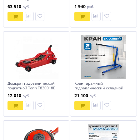
подкатной HJ-40/20 AE&T
63 510
1 940
руб.
руб.
40/20т
Домкрат гидравлический
Кран гаражный
подкатной Torin T830018E
гидравлический складной
OPT-402C OPTIMUS
12 010
21 100
руб.
руб.