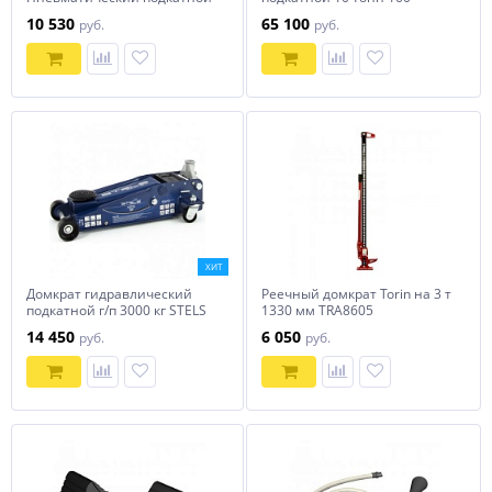
домкрат 3 тонны
560мм
10 530
65 100
руб.
руб.
ХИТ
Домкрат гидравлический
Реечный домкрат Torin на 3 т
подкатной г/п 3000 кг STELS
1330 мм TRA8605
51133
14 450
6 050
руб.
руб.