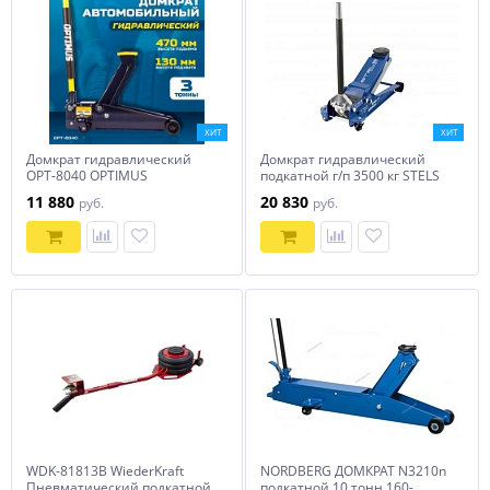
ХИТ
ХИТ
Домкрат гидравлический
Домкрат гидравлический
OPT-8040 OPTIMUS
подкатной г/п 3500 кг STELS
51135
11 880
20 830
руб.
руб.
WDK-81813B WiederKraft
NORDBERG ДОМКРАТ N3210n
Пневматический подкатной
подкатной 10 тонн 160-