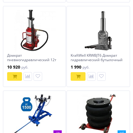
Домкрат
KraftWell KRWBJT6 Домкрат
пневмогидравлический 12т
гидравлический бутылочный
СОРОКИН
г/п 6000 кг, с
10 920
1 990
руб.
руб.
телескопическим штоком
-5%
ХИТ