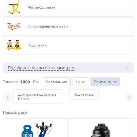
Мотоподставки
Опрокидыватель авто
Подставки
Подобрать товары по параметрам
1090
Товаров:
По
:
Умолчанию
Цене
Рейтингу
Домкраты подкатные
Подкатные
буты
Bahco
Показать все