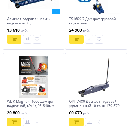
ХИТ
Домкрат гидравлический
TS1600-7 Домкрат грузовой
подкатной 3 т,
подкатной
профессиональный STELS
пневмогидравлика 35 тонн
13 610
24 900
руб.
руб.
51137
WDK-Magnum 4000 Домкрат
OPT-7480 Домкрат грузовой
подкатной, г/п 4т, 95-540мм
удлиненный 10 тонн 170-570
Wiederkraft
мм Optimus
20 800
60 670
руб.
руб.