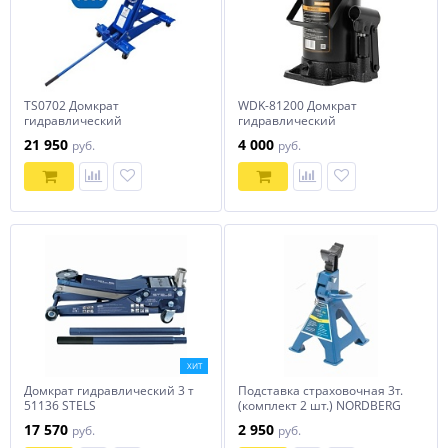
TS0702 Домкрат
WDK-81200 Домкрат
гидравлический
гидравлический
трансмиссионный 1 тонна
бутылочного типа 20т
21 950
4 000
руб.
руб.
ХИТ
Домкрат гидравлический 3 т
Подставка страховочная 3т.
51136 STELS
(комплект 2 шт.) NORDBERG
N3003E
17 570
2 950
руб.
руб.