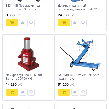
ES3141B Подставки под
Домкрат подкатной
автомобиль 3 тонны
пневмогидравлический 22
тонны SD1902
3 050
24 700
руб.
руб.
СТАНКОИМПОРТ
Домкрат бутылочный 50т
NORDBERG ДОМКРАТ N32205
BottLine СОРОКИН
подкатной,
грузоподъемность 0,5 тонн,
14 250
31 200
руб.
руб.
трансмиссионный