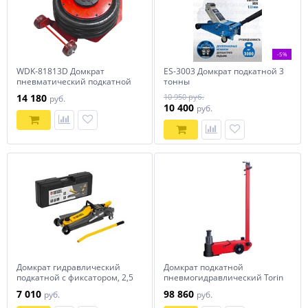
-5%
WDK-81813D Домкрат
ES-3003 Домкрат подкатной 3
пневматический подкатной
тонны
г/п 5 т, 150-440 мм, с
14 180
10 950 руб.
руб.
регулировкой угла наклона
10 400
руб.
рукояти, WiederKraft
Домкрат гидравлический
Домкрат подкатной
подкатной с фиксатором, 2,5
пневмогидравлический Torin
т, 85-385 мм, в пласт. кейсе
TRA40-2A
7 010
98 860
руб.
руб.
Denzel