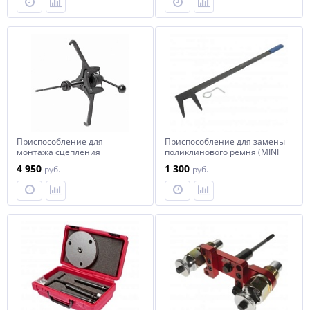
Приспособление для
Приспособление для замены
монтажа сцепления
поликлинового ремня (MINI
саморегулирующегося (BMW
COOPER R50,R53,W10,W11) JTC
4 950
1 300
руб.
руб.
E34,36,38,39,46,52,53,85) JTC