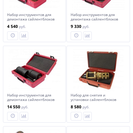
Набор инструментов для
Набор инструментов для
демонтажа сайлентблоков
демонтажа сайлентблоков
передних рычагов
(MERCEDES W220,W221,W203)
4 540
9 330
руб.
руб.
(MERCEDES W140,W126) в
JTC
кейсе JTC
Набор инструментов для
Набор для снятия и
демонтажа сайлентблоков
установки сайлентблоков
(BMW
передних рычагов подвески
14 550
8 580
руб.
руб.
E31,E32,E34,E38,E39,E60,E65,E66)
(MERCEDES W210) JTC
JTC