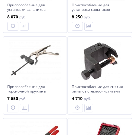
Приспособление для
Приспособление для
установки сальников
установки сальников
коленвала (MERCEDES) JTC
коленвала (MERCEDES M651)
8 070
8 250
руб.
руб.
JTC
Приспособление для
Приспособление для снятия
торсионной пружины
рычагов стеклоочистителя
распредвала выпускной
(BMW) JTC
7 650
4 710
руб.
руб.
(BMW N42,N46) JTC