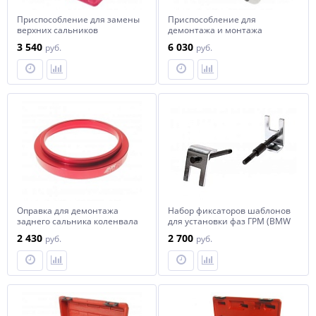
Приспособление для замены
Приспособление для
верхних сальников
демонтажа и монтажа
газонаполненных стоек
форсунок (BMW N63) JTC
3 540
6 030
руб.
руб.
(MERCEDES W220) JTC
Оправка для демонтажа
Набор фиксаторов шаблонов
заднего сальника коленвала
для установки фаз ГРМ (BMW
(BMW) JTC
M60,M62) JTC
2 430
2 700
руб.
руб.