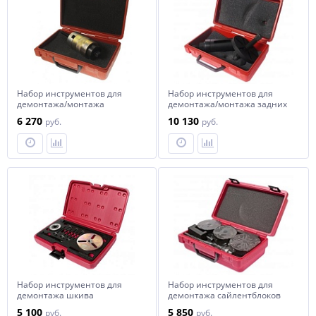
Набор инструментов для
Набор инструментов для
демонтажа/монтажа
демонтажа/монтажа задних
сайлентблоков (BMW
ступиц (BMW E34) JTC
6 270
10 130
руб.
руб.
E32,E34) JTC
Набор инструментов для
Набор инструментов для
демонтажа шкива
демонтажа сайлентблоков
коленвала (MINI Cooper
трансмиссии (BMW Х5) 7пр. в
5 100
5 850
руб.
руб.