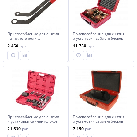
Приспособление для снятия
Приспособление для снятия
натяжного ролика
и установки сайлентблоков
поликлинового ремня (MINI
подрамника (MERCEDES
2 450
11 750
руб.
руб.
COOPER N12,N14,N16,N18)
W140,220) JTC
JTC
Приспособление для снятия
Приспособление для снятия
и установки сайлентблоков
и установки сайлентблоков
(МERCEDES,BMW) комплект
(MINI Cooper) комплект JTC
21 530
7 150
руб.
руб.
JTC