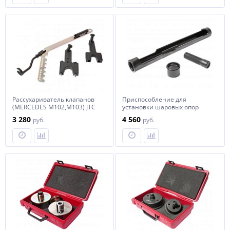
Рассухариватель клапанов
Приспособление для
(MERCEDES M102,M103) JTC
установки шаровых опор
(MERCEDES W123,126,220) JTC
3 280
4 560
руб.
руб.