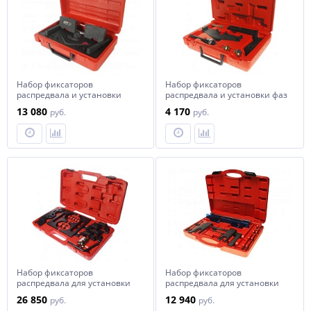
Набор фиксаторов
Набор фиксаторов
распредвала и установки
распредвала и установки фаз
фаз ГРМ (BMW S65) JTC
ГРМ (BMW MINI) JTC
13 080
4 170
руб.
руб.
Набор фиксаторов
Набор фиксаторов
распредвала для установки
распредвала для установки
фаз ГРМ (BMW S85) JTC
фаз ГРМ (BMW
26 850
12 940
руб.
руб.
N51,N52,N53,N54) JTC