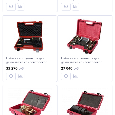
R53/W11) JTC
кейсе JTC
Набор инструментов для
Набор инструментов для
демонтажа сайлентблоков
демонтажа сайлентблоков
подрамника заднего (BMW F)
подвески задней (BMW
33 270
27 040
руб.
руб.
JTC
E87,E90) JTC