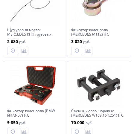
Щуп уровня масла
Фиксатор коленвала
MERCEDES КПП грузовых
(MERCEDES M112) JTC
автомобилей JTC
2 680
3 020
руб.
руб.
Фиксатор коленвала (BMW
Съемник опор шаровых
N47,N57) JTC
(MERCEDES W163,164,251) JTC
9 850
70 000
руб.
руб.