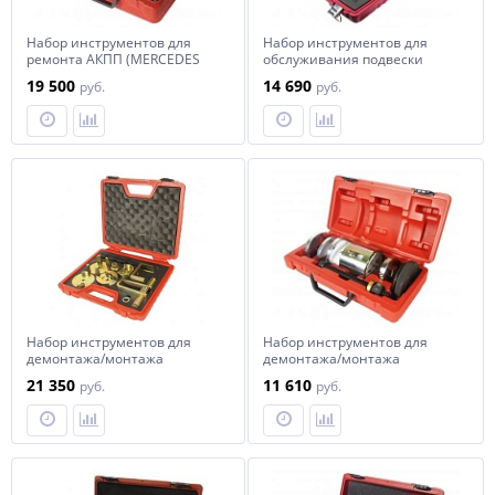
Набор инструментов для
Набор инструментов для
ремонта АКПП (MERCEDES
обслуживания подвески
коробка 722.6) JTC
MERCEDES W172-W230,
19 500
14 690
руб.
руб.
применяется с JTC-1941
Набор инструментов для
Набор инструментов для
демонтажа/монтажа
демонтажа/монтажа
сайлентблоков подрамника
сайлентблоков (MERCEDES
21 350
11 610
руб.
руб.
(MERCEDES W203) JTC
W212,207,212,216,221,222,231)
JTC