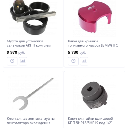
Муфта для установки
Ключ для крышки
сальников АКПП комплект
топливного насоса (BMW) JTC
JTC
9 970
5 730
руб.
руб.
Ключ для демонтажа муфты
Ключ для гайки шлицевой
вентилятора охлаждения
КПП 5HP18/5HP19 под 1/2"
(MERCEDES) JTC
вн.диаметр 53.5мм (BMW) JTC