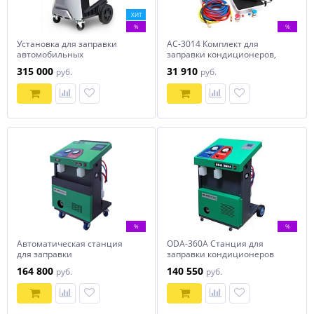
ХИТ
%
%
Установка для заправки
AC-3014 Комплект для
автомобильных
заправки кондиционеров,
кондиционеров Ecotechnics
compact с функцией
315 000
31 910
руб.
руб.
ECK NEXT
заправки масла
%
%
Автоматическая станция
ODA-360A Станция для
для заправки
заправки кондиционеров
кондиционеров ОДА Сервис
164 800
140 550
руб.
руб.
ODA-450