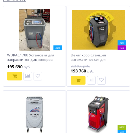
ХИТ
ХИТ
-5%
WDKAC1700 Установка для
Dekar x565 Станция
заправки кондиционеров
автоматическая для
заправки автомобильных
195 690
203 950 руб.
руб.
кондиционеров
193 760
руб.
NEW
ХИТ