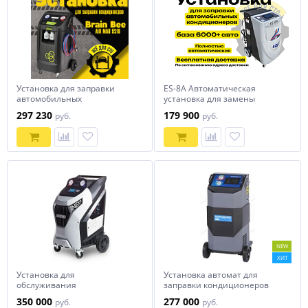
Установка для заправки
ES-8A Автоматическая
автомобильных
установка для замены
кондиционеров Brain Bee
фреона R134a
297 230
179 900
руб.
руб.
AIR-NEX 9310
NEW
ХИТ
Установка для
Установка автомат для
обслуживания
заправки кондиционеров