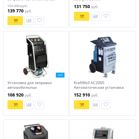
кондиционеров
кондиционеров AC3000N
155 300 руб.
131 750
руб.
139 770
руб.
ХИТ
Установка для заправки
KraftWell AC2000
автомобильных
Автоматическая установка
кондиционеров WDK-AC400
для заправки
108 920
152 910
руб.
руб.
WiederKraft
кондиционеров