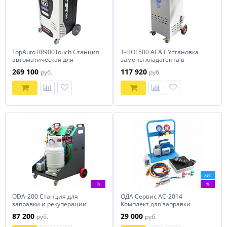
TopAuto RR900Touch Станция
T-HOL500 AE&T Установка
автоматическая для
замены хладагента в
заправки автомобильных
кондиционерах
269 100
117 920
руб.
руб.
кондиционеров
ХИТ
%
%
ODA-200 Станция для
ОДА Сервис AC-2014
заправки и рекуперации
Комплект для заправки
хладагента
кондиционеров, compact
87 200
29 000
руб.
руб.
автокондиционеров