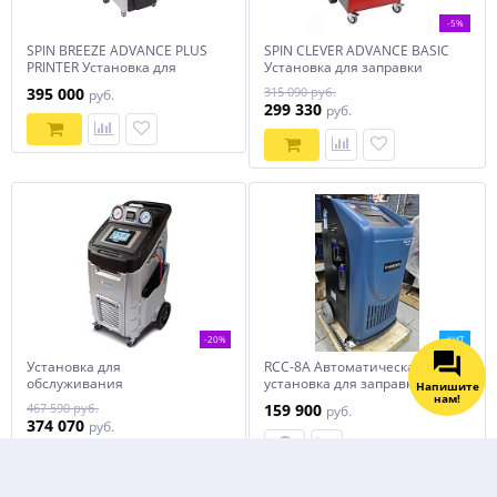
-5%
SPIN BREEZE ADVANCE PLUS
SPIN CLEVER ADVANCE BASIC
PRINTER Установка для
Установка для заправки
заправки кондиционеров
кондиционеров
395 000
315 090 руб.
руб.
299 330
руб.
Напишите
нам!
-20%
ХИТ
Установка для
RCC-8A Автоматическая
обслуживания
установка для заправки
автомобильных
кондиционеров с принтером
467 590 руб.
159 900
руб.
кондиционеров R1234yf/HFO,
374 070
руб.
ECOTECHNICS, ECK 4000 PSA