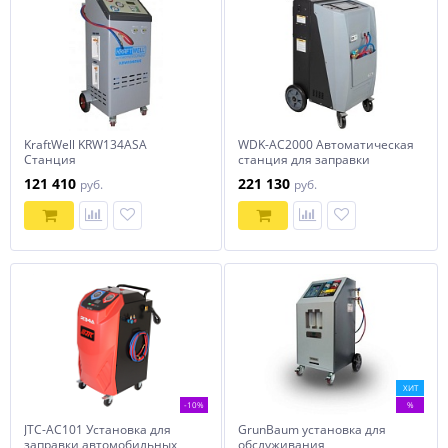
KraftWell KRW134ASA
WDK-AC2000 Автоматическая
Станция
станция для заправки
полуавтоматическая для
кондиционеров WiederKraft
121 410
221 130
руб.
руб.
заправки автомобильных
кондиционеров
ХИТ
-10%
%
JTC-AC101 Установка для
GrunBaum установка для
заправки автомобильных
обслуживания