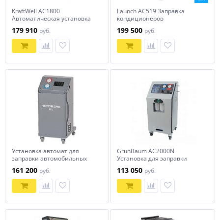
KraftWell AC1800
Launch AC519 Заправка
Автоматическая установка
кондиционеров
для заправки
179 910
199 500
руб.
руб.
автомобильных
кондиционеров с сенсорным
дисплеем
Установка автомат для
GrunBaum AC2000N
заправки автомобильных
Установка для заправки
кондиционеров NORDBERG
кондиционеров
161 200
113 050
руб.
руб.
NF14