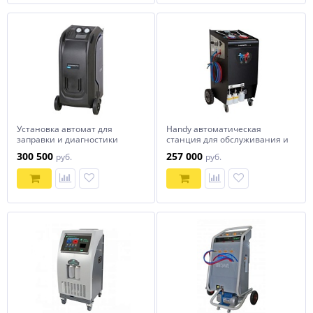
Установка автомат для
Handy автоматическая
заправки и диагностики
станция для обслуживания и
автомобильных
заправки
300 500
257 000
руб.
руб.
кондиционеров с принтером
автокондиционеров
NORDBERG NF21