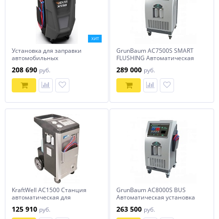
ХИТ
Установка для заправки
GrunBaum AC7500S SMART
автомобильных
FLUSHING Автоматическая
кондиционеров Dekar X550
установка для заправки
208 690
289 000
руб.
руб.
кондиционеров
KraftWell AC1500 Станция
GrunBaum AC8000S BUS
автоматическая для
Автоматическая установка
заправки автомобильных
для заправки
125 910
263 500
руб.
руб.
кондиционеров
автокондиционеров с