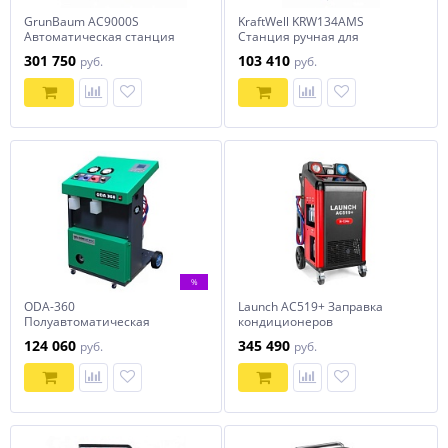
GrunBaum AC9000S
KraftWell KRW134AMS
Автоматическая станция
Станция ручная для
для заправки
заправки кондиционеров
301 750
103 410
руб.
руб.
кондиционеров
%
ODA-360
Launch AC519+ Заправка
Полуавтоматическая
кондиционеров
станция для заправки
автоматическая
124 060
345 490
руб.
руб.
кондиционеров ОДА Сервис
ODA-360