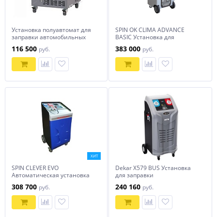
Установка полуавтомат для
SPIN OK CLIMA ADVANCE
заправки автомобильных
BASIC Установка для
кондиционеров NORDBERG
заправки кондиционеров
116 500
383 000
руб.
руб.
NF9E
ХИТ
SPIN CLEVER EVO
Dekar X579 BUS Установка
Автоматическая установка
для заправки
для заправки
кондиционеров автобусов
308 700
240 160
руб.
руб.
кондиционеров