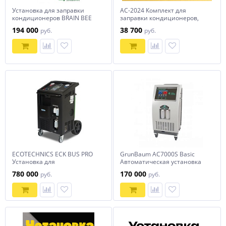
Установка для заправки
AC-2024 Комплект для
кондиционеров BRAIN BEE
заправки кондиционеров,
CLIMA 6000 PLUS
standart
194 000
38 700
руб.
руб.
ECOTECHNICS ECK BUS PRO
GrunBaum AC7000S Basic
Установка для
Автоматическая установка
обслуживания
для заправки
780 000
170 000
руб.
руб.
кондиционеров автобусов
автокондиционеров