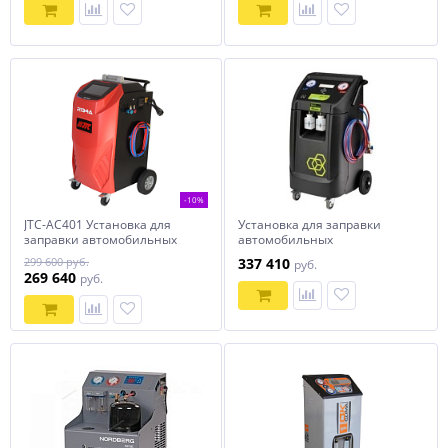
-10%
JTC-AC401 Установка для
Установка для заправки
заправки автомобильных
автомобильных
кондиционеров
кондиционеров Brain Bee
299 600 руб.
337 410
руб.
AIR-NEX 9410
269 640
руб.