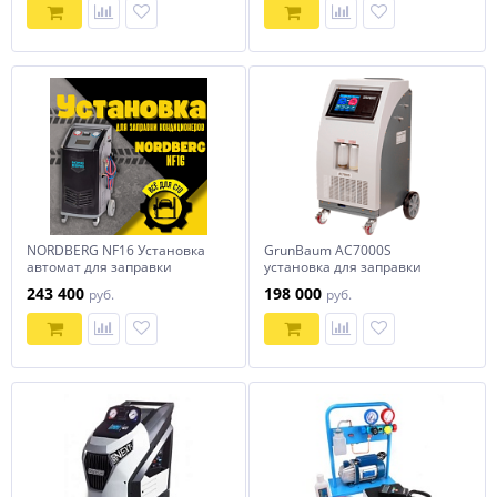
подогревом
NORDBERG NF16 Установка
GrunBaum AC7000S
автомат для заправки
установка для заправки
автомобильных
кондиционеров с принтером
243 400
198 000
руб.
руб.
кондиционеров с принтером
и Wi Fi