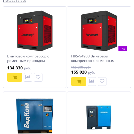
Показать все
-7%
Винтовой компрессор с
HRS-94900 Винтовой
ременным приводом
компрессор с ременным
Harrison HRS-94750
приводом Harrison: 900 л/
134 330
166 690 руб.
руб.
мин, 10 бар, 7.5 кВт
155 020
руб.