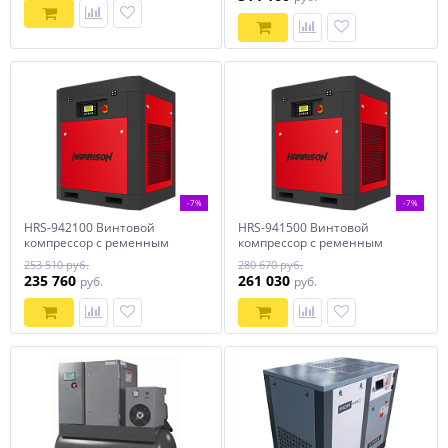
-7%
-7%
HRS-942100 Винтовой
HRS-941500 Винтовой
компрессор с ременным
компрессор с ременным
приводом Harrison: 2100 л/
приводом Harrison: 1500 л/
253 510 руб.
280 670 руб.
мин, 10 бар, 15 кВт
мин, 8 бар, 11 кВт
235 760
261 030
руб.
руб.