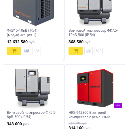
ФК315-10пВ (IP54)
Винтовой компрессор ФК7.5-
(модификация 1)
10рВ-500 (IP 54)
Компрессор винтовой
12 632 580
368 580
руб.
руб.
электрический
-7%
Винтовой компрессор ФК5.5-
HRS-942800 Винтовой
8рВ-500 (IP 54)
компрессор с ременным
приводом Harrison: 2800 л/
343 600
337 800 руб.
руб.
мин, 12 бар, 22 кВт
314 160
руб.