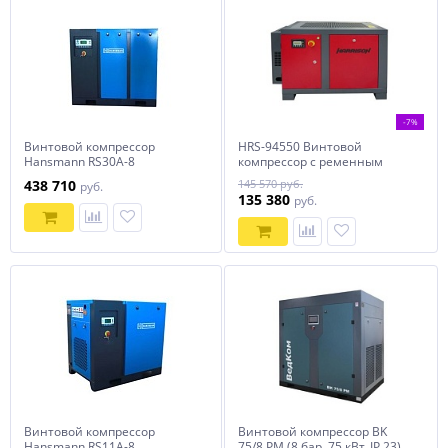
-7%
Винтовой компрессор
HRS-94550 Винтовой
Hansmann RS30A-8
компрессор с ременным
приводом Harrison: 550 л/
438 710
145 570 руб.
руб.
мин, 8 бар, 4 кВт
135 380
руб.
Винтовой компрессор
Винтовой компрессор BK
Hansmann RS11A-8
75/8 PM (8 бар, 75 кВт, IP 23)