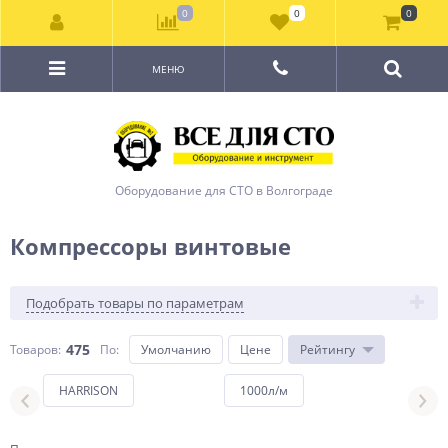
0
0
0
МЕНЮ
Оборудование для СТО в Волгограде
Компрессоры винтовые
Подобрать товары по параметрам
475
Товаров:
По
:
Умолчанию
Цене
Рейтингу
HARRISON
1000л/м
1400