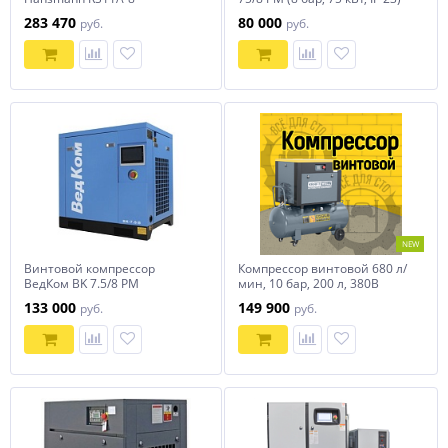
ВедКом
283 470
80 000
руб.
руб.
NEW
Винтовой компрессор
Компрессор винтовой 680 л/
ВедКом BK 7.5/8 PM
мин, 10 бар, 200 л, 380В
KraftWell арт. KRW-PSC680-
133 000
149 900
руб.
руб.
200L