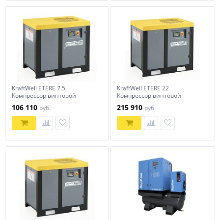
KraftWell ETERE 7.5
KraftWell ETERE 22
Компрессор винтовой
Компрессор винтовой
1000/900 л/мин, 8/10 бар,
3500/3000/2600 л/мин, 8/10
106 110
215 910
руб.
руб.
380В
бар