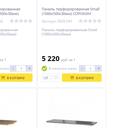
рированная
Панель перфорированная Small
х500х30мм)
(1000х500х30мм) СОРОКИН
52
Артикул: SK35.541
ированная
Панель перфорированная Small
500х30мм)
(1000х500х30мм)
5 220
за 1
руб.
за 1
-
+
-
+
много
В наличии мало
В КОРЗИНУ
В КОРЗИНУ