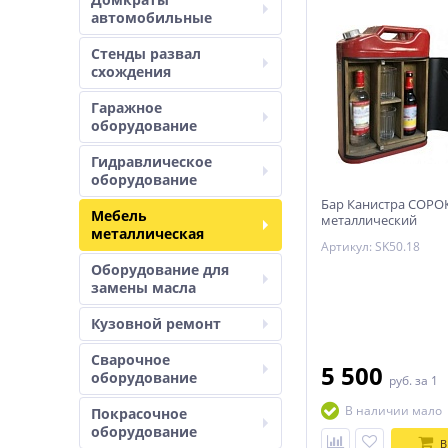
автомобильные
Стенды развал
схождения
Гаражное
оборудование
Гидравлическое
оборудование
Бар Канистра СОРО
Мебель
металлический
металлическая
Артикул: SK50.18
Оборудование для
замены масла
Кузовной ремонт
Сварочное
5 500
оборудование
руб.
за 1
В наличии мало
Покрасочное
оборудование
В