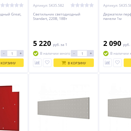
Артикул: SK35.582
Артикул: SK35.5
дный Great,
Светильник светодиодный
Держатели пер
Standart, 220В, 18Вт
панели 1м
5 220
2 090
руб.
за 1
руб.
-
+
-
+
В наличии много
В наличии 
 КОРЗИНУ
В КОРЗИНУ