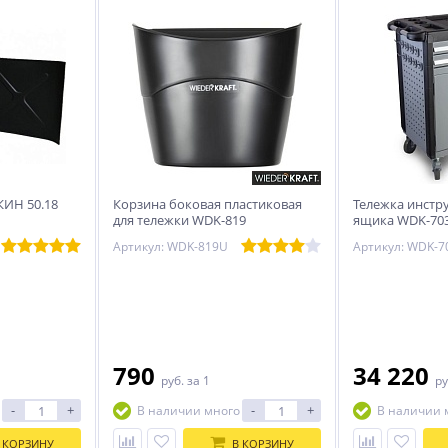
КИН 50.18
Корзина боковая пластиковая
Тележка инстр
для тележки WDK-819
ящика WDK-70
Артикул: WDK-819U
Артикул: WDK-7
790
34 220
руб.
за 1
ру
-
+
-
+
В наличии много
В наличии 
 КОРЗИНУ
В КОРЗИНУ