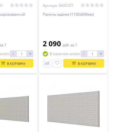
81
Артикул: SK35.571
форированной
Панель задняя (1100х600мм)
2 090
за 1
руб.
за 1
-
+
-
+
много
В наличии много
В КОРЗИНУ
В КОРЗИНУ