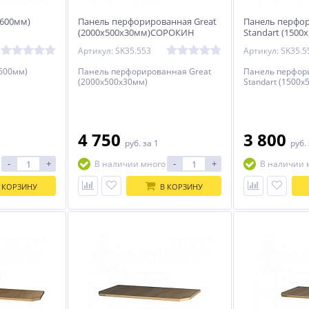
х600мм)
Панель перфорированная Great
Панель перфо
(2000х500х30мм)СОРОКИН
Standart (1500
СОРОКИН
Артикул: SK35.553
Артикул: SK35.5
600мм)
Панель перфорированная Great
Панель перфор
(2000х500х30мм)
Standart (1500х
4 750
3 800
руб.
за 1
руб.
-
+
-
+
В наличии много
В наличии 
 КОРЗИНУ
В КОРЗИНУ