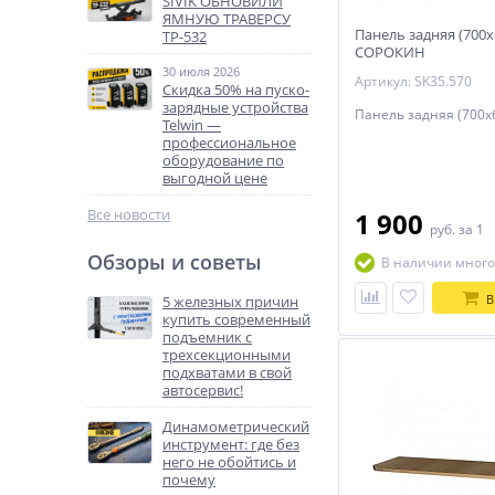
SIVIK ОБНОВИЛИ
ЯМНУЮ ТРАВЕРСУ
Панель задняя (700
ТР-532
СОРОКИН
30 июля 2026
Артикул: SK35.570
Скидка 50% на пуско-
зарядные устройства
Панель задняя (700х
Telwin —
профессиональное
оборудование по
выгодной цене
Все новости
1 900
руб.
за 1
Обзоры и советы
В наличии много
В
5 железных причин
купить современный
подъемник с
трехсекционными
подхватами в свой
автосервис!
Динамометрический
инструмент: где без
него не обойтись и
почему