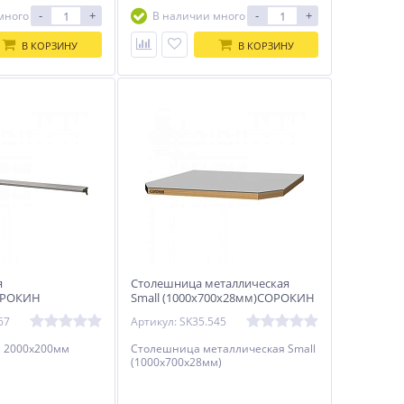
-
+
-
+
много
В наличии много
В КОРЗИНУ
В КОРЗИНУ
я
Столешница металлическая
ОРОКИН
Small (1000х700х28мм)СОРОКИН
67
Артикул: SK35.545
я 2000х200мм
Столешница металлическая Small
(1000х700х28мм)