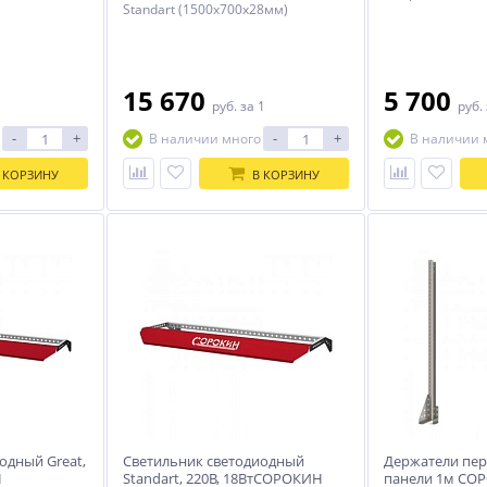
Standart (1500х700х28мм)
15 670
5 700
руб.
за 1
руб.
-
+
-
+
В наличии много
В наличии 
 КОРЗИНУ
В КОРЗИНУ
-5%
%
%
ния
Гидравлический
SIVER ЕLM-210 Стапель
ам
подкатной домкрат 5 тонн
платформенный с
WDK-Magnum 5056LT
ножничным подъемником
54 330
1 557 800
.
руб.
руб.
одный Great,
Светильник светодиодный
Держатели пе
Н
Standart, 220В, 18ВтСОРОКИН
панели 1м СО