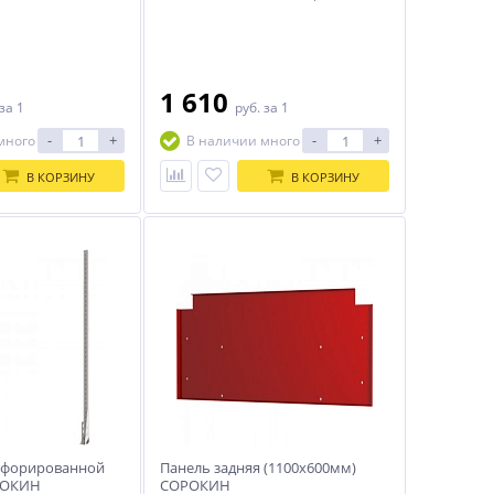
1 610
за 1
руб.
за 1
-
+
-
+
много
В наличии много
В КОРЗИНУ
В КОРЗИНУ
рфорированной
Панель задняя (1100х600мм)
РОКИН
СОРОКИН