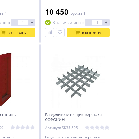
10 450
за 1
руб.
за 1
-
+
-
+
много
В наличии много
В КОРЗИНУ
В КОРЗИНУ
олешницы
Разделители в ящик верстака
СОРОКИН
00
Артикул: SK35.595
лешницы
Разделители в ящик верстака