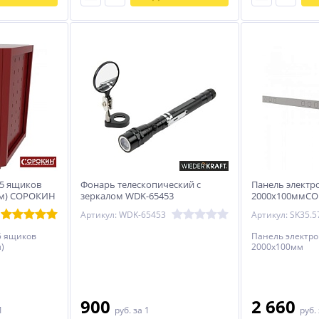
 5 ящиков
Фонарь телескопический с
Панель элект
5мм) СОРОКИН
зеркалом WDK-65453
2000х100ммС
Артикул: WDK-65453
Артикул: SK35.5
 5 ящиков
Панель электр
)
2000х100мм
900
2 660
1
руб.
за 1
руб.