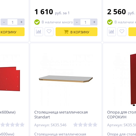
1 610
2 560
руб.
за 1
руб.
-
+
-
+
В наличии много
В наличии 
 КОРЗИНУ
В КОРЗИНУ
0х600мм)
Столешница металлическая
Опора для ст
Standart
СОРОКИН
(1500х700х28мм)СОРОКИН
Артикул: SK35.546
Артикул: SK35.5
0х600мм)
Столешница металлическая
Опора для сто