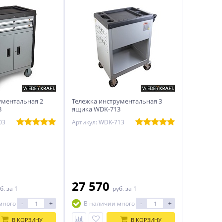
ументальная 2
Тележка инструментальная 3
3
ящика WDK-713
03
Артикул: WDK-713
27 570
б.
за 1
руб.
за 1
-
+
-
+
много
В наличии много
В КОРЗИНУ
В КОРЗИНУ