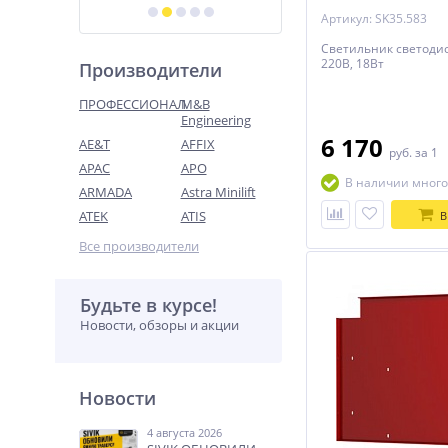
Артикул: SK35.583
Светильник светодио
220В, 18Вт
Производители
ПРОФЕССИОНАЛ
M&B
Engineering
6 170
AE&T
AFFIX
руб.
за 1
APAC
APO
В наличии много
ARMADA
Astra Minilift
ATEK
ATIS
В
Все производители
Будьте в курсе!
Новости, обзоры и акции
Новости
4 августа 2026