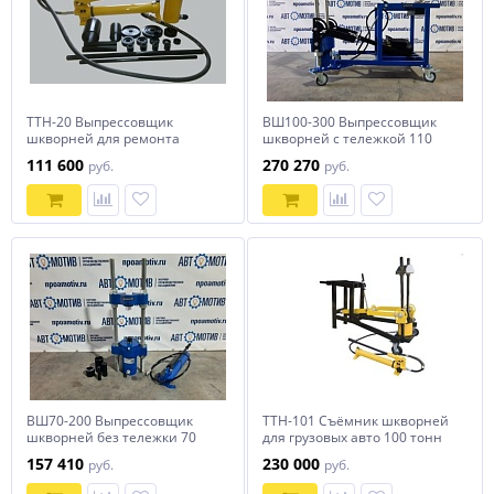
ТТН-20 Выпрессовщик
ВШ100-300 Выпрессовщик
шкворней для ремонта
шкворней с тележкой 110
подвески грузовых авто
тонн
111 600
270 270
руб.
руб.
ВШ70-200 Выпрессовщик
ТТН-101 Съёмник шкворней
шкворней без тележки 70
для грузовых авто 100 тонн
тонн
на тележке (с ручным
157 410
230 000
руб.
руб.
насосом в комплекте)