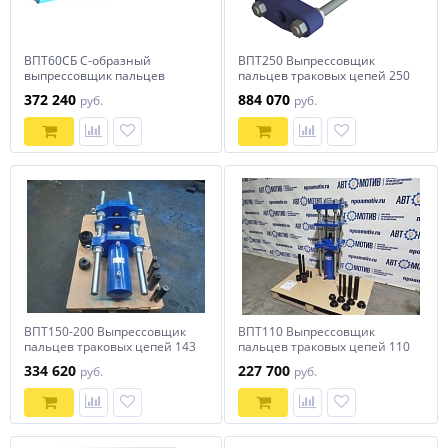
ВПТ60СБ С-образный
ВПТ250 Выпрессовщик
выпрессовщик пальцев
пальцев траковых цепей 250
траковых цепей с башмаком
тонн
372 240
884 070
руб.
руб.
60 тонн
ВПТ150-200 Выпрессовщик
ВПТ110 Выпрессовщик
пальцев траковых цепей 143
пальцев траковых цепей 110
тонны
тонн
334 620
227 700
руб.
руб.