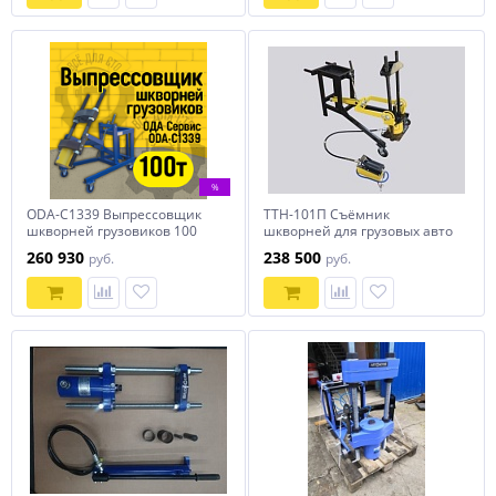
%
ODA-C1339 Выпрессовщик
ТТН-101П Съёмник
шкворней грузовиков 100
шкворней для грузовых авто
тонн
100 тонн на тележке (с
260 930
238 500
руб.
руб.
пневмогидравлическим
насосом в комплекте)