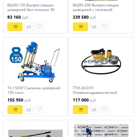
ВШ30-150 Выпрессовщик
ВШ95-300 Выпрессовщик
шкворней без тележки 30
шкворней с тележкой
тонн
83 160
239 580
руб.
руб.
TS-150SP Съемник шкворней
ТТН-20-01П
150 тонн
Пневмогидравлический
съемник сайлентблоков оси
155 950
117 000
руб.
руб.
SAF