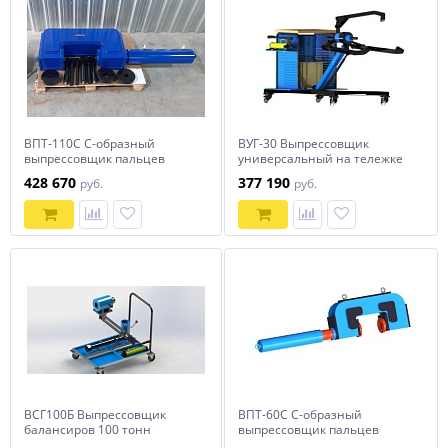
ВПТ-110С С-образный
ВУГ-30 Выпрессовщик
выпрессовщик пальцев
универсальный на тележке
траковых цепей без
30 тонн
428 670
377 190
руб.
руб.
башмаков 110 тонн
ВСГ100Б Выпрессовщик
ВПТ-60С С-образный
балансиров 100 тонн
выпрессовщик пальцев
траковых цепей без