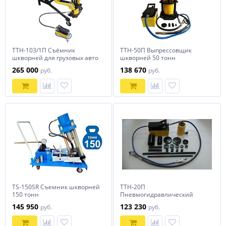
ТТН-103/1П Съёмник
ТТН-50П Выпрессовщик
шкворней для грузовых авто
шкворней 50 тонн
100 тонн на тележке (с
265 000
138 670
руб.
руб.
пневмогидравлическоким
насосом в комплекте)
TS-150SR Съемник шкворней
ТТН-20П
150 тонн
Пневмогидравлический
съемник сайлентблоков
145 950
123 230
руб.
руб.