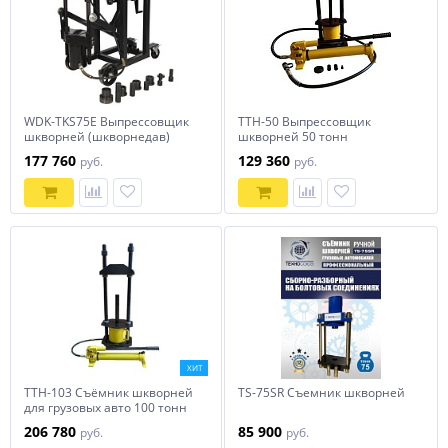
WDK-TKS75E Выпрессовщик
ТТН-50 Выпрессовщик
шкворней (шкворнедав)
шкворней 50 тонн
гидравлический 75 тонн с
177 760
129 360
руб.
руб.
рамой и
пневмогидравлическим
насосом
ХИТ
ТТН-103 Съёмник шкворней
TS-75SR Съемник шкворней
для грузовых авто 100 тонн
(с ручным насосом в
206 780
85 900
руб.
руб.
комплекте)