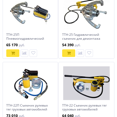
ТТН-25П
ТТН-25 Гидравлический
Пневмогидравлический
съемник для демонтажа
съемник для демонтажа
подшипников
65 170
54 390
руб.
руб.
подшипников
ТТН-22П Съемник рулевых
ТТН-22 Съемник рулевых тяг
тяг грузовых автомобилей
грузовых автомобилей
73 010
64 040
руб.
руб.