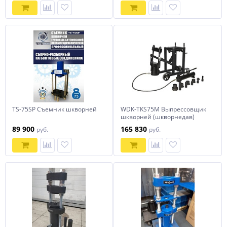
TS-75SP Съемник шкворней
WDK-TKS75M Выпрессовщик
шкворней (шкворнедав)
гидравлический 75т. С рамой
89 900
165 830
руб.
руб.
и ручным гидронасосом