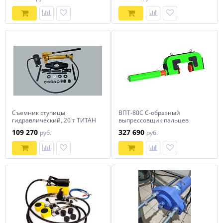
Съемник ступицы
ВПТ-80С С-образный
гидравлический, 20 т ТИТАН
выпрессовщик пальцев
ТТН-21
траковых цепей без
109 270
327 690
руб.
руб.
башмаков 80 тонн