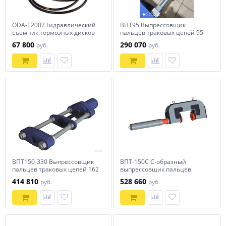
ODA-T2002 Гидравлический
ВПТ95 Выпрессовщик
съемник тормозных дисков
пальцев траковых цепей 95
грузового и спецтранспорта
тонн
67 800
290 070
руб.
руб.
20 тонн с
пневпагидравлическим
насосом ОДА Сервис ODA-
T2002
ВПТ150-330 Выпрессовщик
ВПТ-150С С-образный
пальцев траковых цепей 162
выпрессовщик пальцев
тонны
траковых цепей без
414 810
528 660
руб.
руб.
башмаков 150 тонн