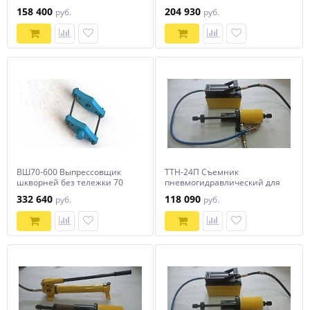
тонн
тонн
158 400
204 930
руб.
руб.
ВШ70-600 Выпрессовщик
ТТН-24П Съемник
шкворней без тележки 70
пневмогидравлический для
тонн
демонтажа и монтажа
332 640
118 090
руб.
руб.
колесных болтов