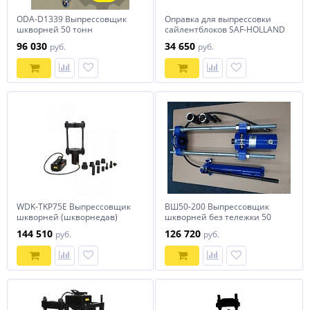
ODA-D1339 Выпрессовщик
Оправка для выпрессовки
шкворней 50 тонн
сайлентблоков SAF-HOLLAND
(417730800)
96 030
34 650
руб.
руб.
WDK-TKP75E Выпрессовщик
ВШ50-200 Выпрессовщик
шкворней (шкворнедав)
шкворней без тележки 50
гидравлический 75т. С
тонн
144 510
126 720
руб.
руб.
пневмогидравлическим
насосом