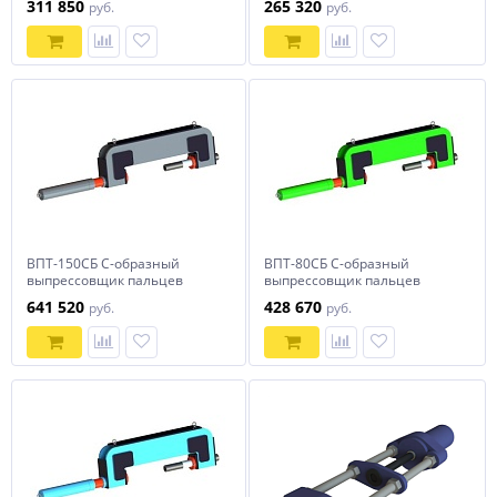
311 850
265 320
руб.
руб.
башмаков 60 тонн
ВПТ-150СБ С-образный
ВПТ-80СБ С-образный
выпрессовщик пальцев
выпрессовщик пальцев
траковых цепей с башмаком
траковых цепей с башмаком
641 520
428 670
руб.
руб.
150 тонн
80 тонн