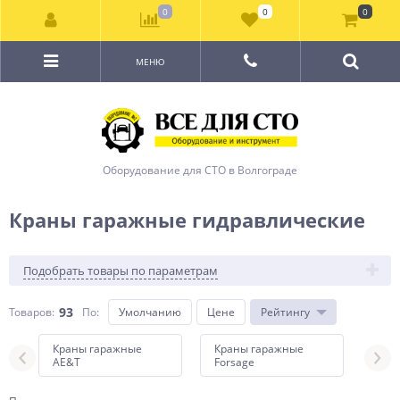
0
0
0
МЕНЮ
Оборудование для СТО в Волгограде
Краны гаражные гидравлические
Подобрать товары по параметрам
93
Товаров:
По
:
Умолчанию
Цене
Рейтингу
Краны гаражные
Краны гаражные
Кра
AE&T
Forsage
MEG