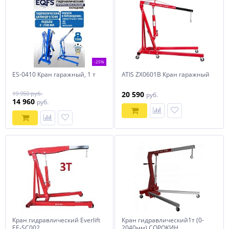
-25%
ES-0410 Кран гаражный, 1 т
ATIS ZX0601В Кран гаражный
19 950 руб.
20 590
руб.
14 960
руб.
Кран гидравлический Everlift
Кран гидравлический1т (0-
EE-SC002
2040мм) СОРОКИН