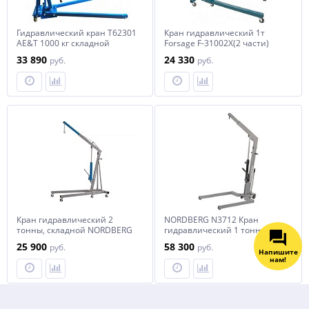
Гидравлический кран Т62301
Кран гидравлический 1т
AE&T 1000 кг складной
Forsage F-31002X(2 части)
(низкий въезд)
33 890
24 330
руб.
руб.
Напишите
нам!
Кран гидравлический 2
NORDBERG N3712 Кран
тонны, складной NORDBERG
гидравлический 1 тонна,
N3721
складной, под паллеты
25 900
58 300
руб.
руб.