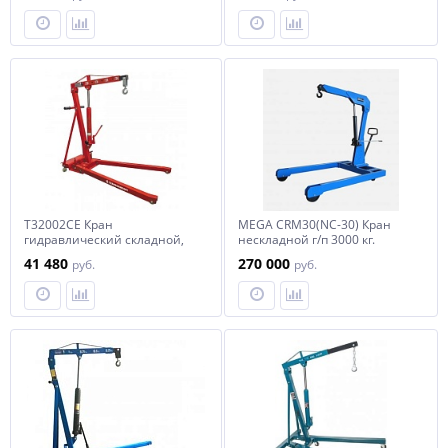
тонна
48 500
36 950
руб.
руб.
T32002CE Кран
MEGA CRM30(NC-30) Кран
гидравлический складной,
нескладной г/п 3000 кг.
низкий профиль 100 мм,
однотактный
41 480
270 000
руб.
руб.
груз. 2 т. Станкоимпорт