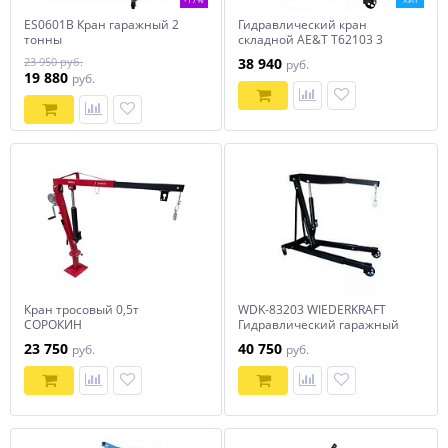
ES0601B Кран гаражный 2
Гидравлический кран
тонны
складной AE&T Т62103 3
тонны
23 950 руб.
38 940
руб.
19 880
руб.
Кран тросовый 0,5т
WDK-83203 WIEDERKRAFT
СОРОКИН
Гидравлический гаражный
кран, 3т
23 750
40 750
руб.
руб.