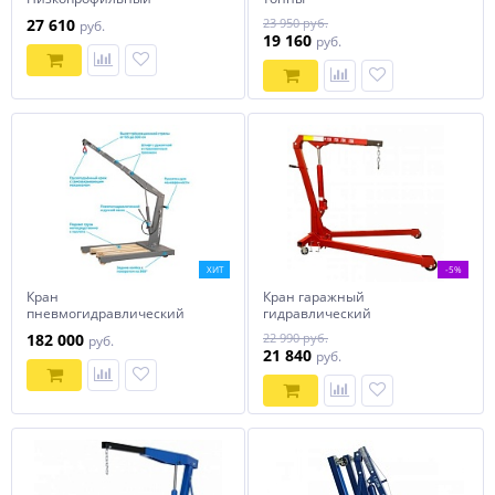
гидравлический гаражный
27 610
23 950 руб.
руб.
кран, 1т
19 160
руб.
ХИТ
-5%
Кран
Кран гаражный
пневмогидравлический
гидравлический
грузовой, 3 т, усиленный
СТАНКОИМПОРТ (1 тонна),
182 000
22 990 руб.
руб.
NORDBERG N3771
T31002
21 840
руб.