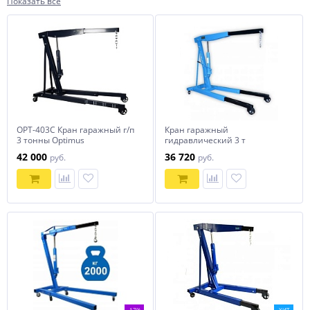
Показать все
OPT-403C Кран гаражный г/п
Кран гаражный
3 тонны Optimus
гидравлический 3 т
Trommelberg C10601D
42 000
36 720
руб.
руб.
-17%
ХИТ