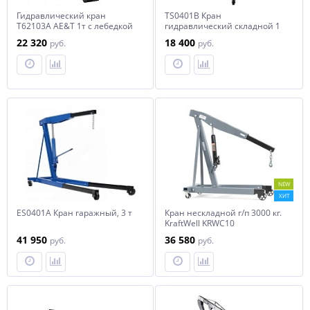
Гидравлический кран
TS0401B Кран
T62103A AE&T 1т с лебедкой
гидравлический складной 1
тонна
22 320
18 400
руб.
руб.
NEW
ХИТ
ES0401A Кран гаражный, 3 т
Кран нескладной г/п 3000 кг.
KraftWell KRWC10
41 950
36 580
руб.
руб.