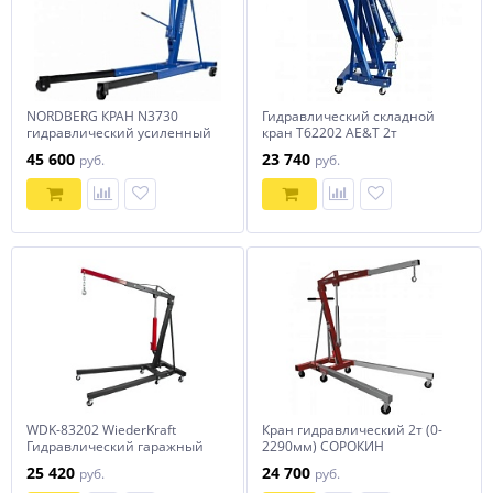
NORDBERG КРАН N3730
Гидравлический складной
гидравлический усиленный
кран T62202 AE&T 2т
3 т, с 2х сторонним
45 600
23 740
руб.
руб.
нагнетанием
WDK-83202 WiederKraft
Кран гидравлический 2т (0-
Гидравлический гаражный
2290мм) СОРОКИН
кран, 2т
25 420
24 700
руб.
руб.