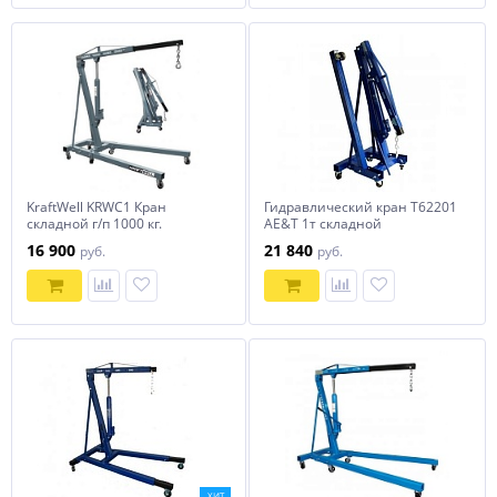
KraftWell KRWC1 Кран
Гидравлический кран Т62201
складной г/п 1000 кг.
AE&T 1т складной
двухтактный
16 900
21 840
руб.
руб.
ХИТ