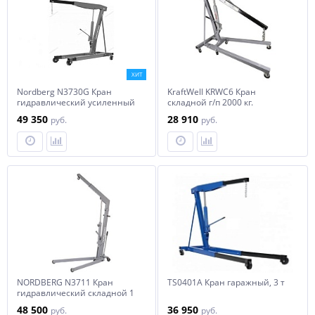
ХИТ
Nordberg N3730G Кран
KraftWell KRWC6 Кран
гидравлический усиленный
складной г/п 2000 кг.
двухплунжерный 3 тонны
49 350
28 910
руб.
руб.
NORDBERG N3711 Кран
TS0401A Кран гаражный, 3 т
гидравлический складной 1