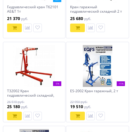
Гидравлический кран Т62101
Кран гаражный
AE&T 1т
гидравлический складной 2 т
21 370
25 680
руб.
руб.
-5%
-15%
T32002 Кран
ES-2002 Кран гаражный, 2 т
гидравлический складной,
грузоподъемность 2 т.
26 510 руб.
22 950 руб.
25 180
19 510
руб.
руб.