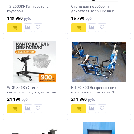
TS-2000KR Кантователь
Стенд для переборки
грузовой
двигателя Torin TR29008
149 950
16 790
руб.
руб.
WDK-82685 Стенд-
ВШ70-300 Выпрессовщик
кантователь для двигателя с
шкворней с тележкой 70
редуктором, г/п 900 кг
тонн
24 190
211 860
руб.
руб.
Wiederkraft