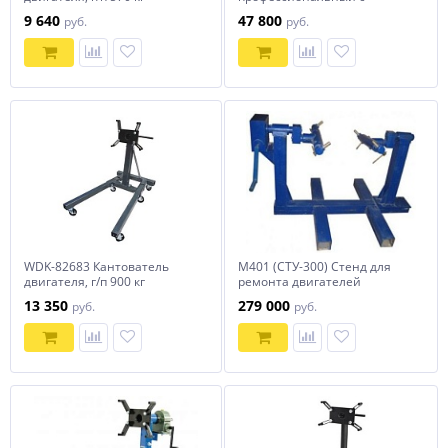
NORDBERG N30057
редуктором, 800 кг
9 640
47 800
руб.
руб.
NORDBERG N30081R
WDK-82683 Кантователь
М401 (СТУ-300) Стенд для
двигателя, г/п 900 кг
ремонта двигателей
13 350
279 000
руб.
руб.