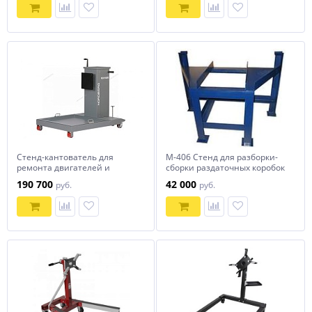
Стенд-кантователь для
М-406 Стенд для разборки-
ремонта двигателей и
сборки раздаточных коробок
агрегатов, 3 в 1, грузовой,
МАЗ, КРАЗ
190 700
42 000
руб.
руб.
1600 кг N30160R