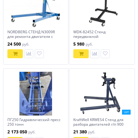
NORDBERG СТЕНД N3009R
WDK-82452 Стенд
для ремонта двигателя с
передвижной
редуктором 900кг
24 500
5 980
руб.
руб.
ХИТ
ПГ250 Гидравлический пресс
KraftWell KRWES4 Стенд для
250 тонн
разбора двигателей г/п 900
кг, с редуктором
2 173 050
21 380
руб.
руб.