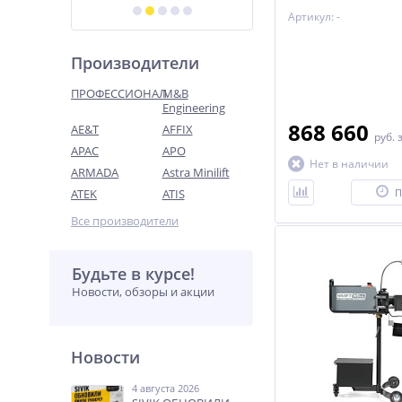
барабанов и махови
Артикул: -
расшир. аксессуары
Производители
ПРОФЕССИОНАЛ
M&B
Engineering
868 660
AE&T
AFFIX
руб.
APAC
APO
Нет в наличии
ARMADA
Astra Minilift
ATEK
ATIS
П
Все производители
Будьте в курсе!
Новости, обзоры и акции
Новости
4 августа 2026