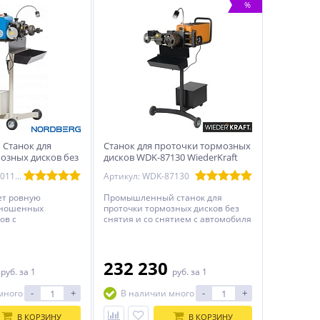
%
Станок для
Станок для проточки тормозных
озных дисков без
дисков WDK-87130 WiederKraft
ятием
Артикул: ЦБ-00001153
Артикул: WDK-87130
ет ровную
Промышленный станок для
зношенных
проточки тормозных дисков без
ов с
снятия и со снятием c автомобиля
 потерями
(220 В).
 Делает
ка плоской, что
ть шумы,
0
232 230
руб.
за 1
руб.
за 1
ение.
 толщина
-
+
-
+
много
В наличии много
ка
В КОРЗИНУ
В КОРЗИНУ