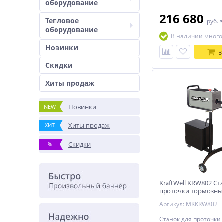
оборудование
216 680
Тепловое
руб.
оборудование
В наличии много
Новинки
В
Скидки
Хиты продаж
Новинки
NEW
Хиты продаж
ХИТ
Скидки
%
KraftWell KRW802 Ст
проточки тормозны
легковых автомоби
Артикул: MKKRW802
снятия
Станок для проточки