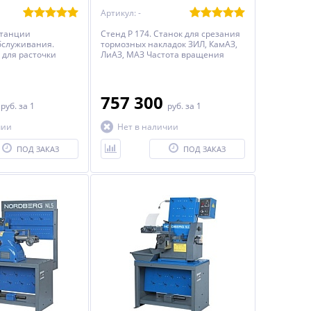
КАМАЗ, ЛИАЗ, МАЗ.
Артикул: -
станции
Стенд Р 174. Станок для срезания
бслуживания.
тормозных накладок ЗИЛ, КамАЗ,
для расточки
ЛиАЗ, МАЗ Частота вращения
банов и обточки
шпинделя 3,5 об/мин
, ЗИЛ, ИКАРУС,
З, ГАЗ и др.
 к установке Р 185
0
757 300
руб.
за 1
руб.
за 1
ормозных
точки накладок
чии
Нет в наличии
, ЛиАЗ.
ПОД ЗАКАЗ
ПОД ЗАКАЗ