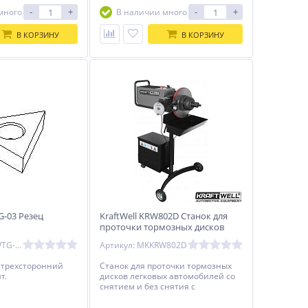
 толщина
плоскими и параллельными, а
-
+
-
+
много
В наличии много
ка
шумы, вибрация и биение
полностью исчезают.
В КОРЗИНУ
В КОРЗИНУ
G-03 Резец
KraftWell KRW802D Станок для
проточки тормозных дисков
легковых автомобилей со
Артикул: MKKRWTG-03
Артикул: MKKRW802D
снятием и без
 трехсторонний
Станок для проточки тормозных
т.
дисков легковых автомобилей со
снятием и без снятия с
автомобиля