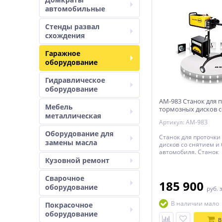
автомобильные
Стенды развал
схождения
Гаражное
оборудование
Гидравлическое
оборудование
AM-983 Станок для 
Мебель
тормозных дисков с
металлическая
без снятия
Артикул: AM-983
Оборудование для
Станок для проточки
замены масла
дисков со снятием и 
автомобиля. Станок
предназначен для п
Кузовной ремонт
деформированных и
бороздками тормозны
Сварочное
целью выравнивани
185 900
оборудование
руб.
поверхности.
В наличии мало
Покрасочное
оборудование
В