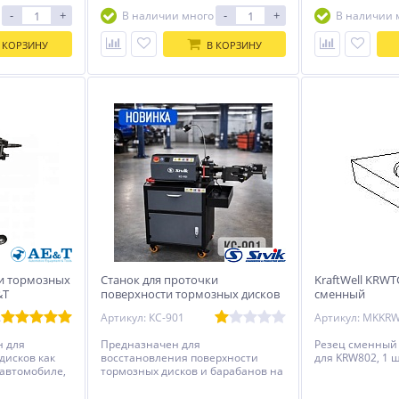
Максимальная
-
+
-
+
В наличии много
В наличии 
тормозного дис
 КОРЗИНУ
В КОРЗИНУ
ки тормозных
Станок для проточки
KraftWell KRWT
&T
поверхности тормозных дисков
сменный
и барабанов со снятием КС-901
83M
Артикул: КС-901
н для
Предназначен для
Резец сменный
дисков как
восстановления поверхности
для KRW802, 1 ш
 автомобиле,
тормозных дисков и барабанов на
обиля.
легковых и грузовиках авто
средней грузоподъемности