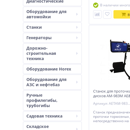
диагностические
В наличии много
Оборудование для
В
автомойки
Станки
Генераторы
Дорожно-
строительная
техника
Оборудование Horex
Оборудование для
АЗС и нефтебаз
Станок для проточ
Ручные
дисков AM-983M AE
профилегибы,
Артикул: AETAM-9
трубогибы
Станок предназначе
Садовая техника
проточки тормозных 
непосредственно на
так и снятых с автом
Складское