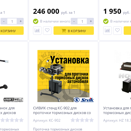
246 000
1 950
за 1
руб.
за 1
руб.
-
+
-
+
В наличии много
В наличии 
 КОРЗИНУ
В КОРЗИНУ
анок для
СИВИК стенд КС-902 для
Установка для
х дисков
проточки тормозных дисков со
тормозных дис
лей без
снятием и без снятия
Horex HZ 18.30
Артикул: КС-902
Артикул: HZ 18.
 тормозных
Проточка тормозных дисков