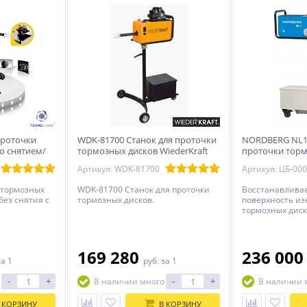
проточки
WDK-81700 Станок для проточки
NORDBERG NL1 
о снятием/
тормозных дисков WiederKraft
проточки торм
снятия и со сн
Артикул: WDK-81700
 тормозных
WDK-81700 Станок для проточки
Восстанавлива
без снятия с
тормозных дисков.
поверхность и
тормозных диск
роточки
минимальными
 покрытых
толщины диска.
х дисков с
поверхность дис
я
позволяет убра
169 280
236 00
за 1
руб.
за 1
вибрацию и би
Максимальная
-
+
-
+
В наличии много
В наличии 
тормозного дис
 КОРЗИНУ
В КОРЗИНУ