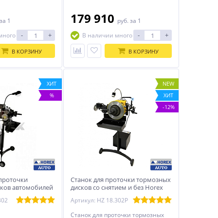
179 910
за 1
руб.
за 1
-
+
-
+
много
В наличии много
В КОРЗИНУ
В КОРЗИНУ
ХИТ
NEW
%
ХИТ
-12%
 проточки
Станок для проточки тормозных
ков автомобилей
дисков со снятием и без Horex
2
HZ 18.302P
302
Артикул: HZ 18.302P
Станок для проточки тормозных