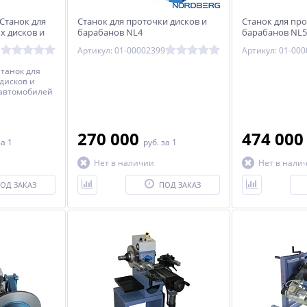
 Станок для
Станок для проточки дисков и
Станок для про
х дисков и
барабанов NL4
барабанов NL5
ем и без
Артикул: 01-00002399
Артикул: 01-00
Станок для
дисков и
 автомобилей
тия с
270 000
474 00
за 1
руб.
за 1
Нет в наличии
Нет в нали
ОД ЗАКАЗ
ПОД ЗАКАЗ