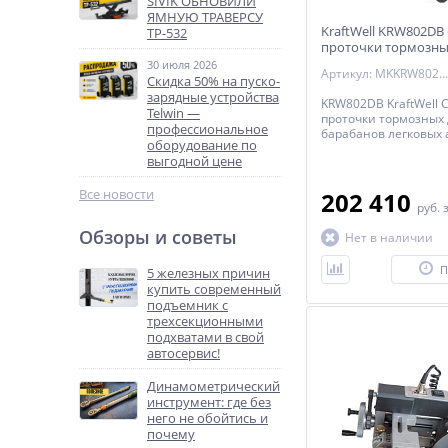
SIVIK ОБНОВИЛИ
ЯМНУЮ ТРАВЕРСУ
KraftWell KRW802DB
ТР-532
проточки тормозны
барабанов со сняти
30 июля 2026
Артикул: MKKRW802DB
Скидка 50% на пуско-
зарядные устройства
KRW802DB KraftWell 
Telwin —
проточки тормозных 
профессиональное
барабанов легковых
оборудование по
со снятием и без сня
выгодной цене
автомобиля
Все новости
202 410
руб.
Обзоры и советы
Нет в наличии
П
5 железных причин
купить современный
подъемник с
трехсекционными
подхватами в свой
автосервис!
Динамометрический
инструмент: где без
него не обойтись и
почему