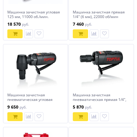
Машинка зачистная угловая
Машинка зачистная прямая
125 мм, 11000 об./мин.
1/4" (6 мм), 22000 об/мин
TOPTUL KAKC0595B
TOPTUL KAKA0822
18 570
7 460
руб.
руб.
Машинка зачистная
Машинка зачистная
пневматическая угловая
пневматическая прямая 1/4",
1/4", 6 мм 18000 об/мин
6 мм 25000 об/мин (мини)
9 650
5 870
руб.
руб.
(мини) TOPTUL KASD0818
TOPTUL KASA0825