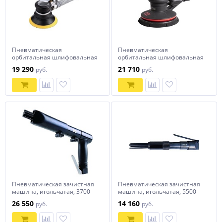
Пневматическая
Пневматическая
орбитальная шлифовальная
орбитальная шлифовальная
машина 125 мм, 10000 об/
машина 150 мм, 12000 об/
19 290
21 710
руб.
руб.
мин MIGHTY SEVEN QB-53802
мин MIGHTY SEVEN QB-51602
Пневматическая зачистная
Пневматическая зачистная
машина, игольчатая, 3700
машина, игольчатая, 5500
уд/мин MIGHTY SEVEN SN-
уд/мин MIGHTY SEVEN SN-
26 550
14 160
руб.
руб.
2110
1288