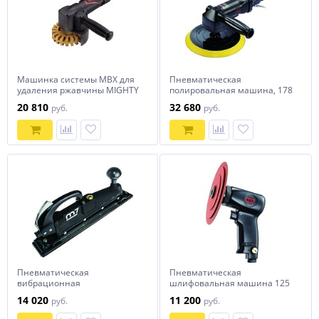
Машинка системы MBX для
Пневматическая
удаления ржавчины MIGHTY
полировальная машина, 178
SEVEN QB-802T
мм, 2500 об/мин MIGHTY
20 810
32 680
руб.
руб.
SEVEN QP-327
Пневматическая
Пневматическая
вибрационная
шлифовальная машина 125
шлифовальная машина
мм, 16000 об/мин MIGHTY
14 020
11 200
руб.
руб.
390х65 мм, 3500 об/мин,
SEVEN QP-215
(рубанок) MIGHTY SEVEN QB-