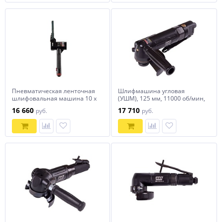
Пневматическая ленточная
Шлифмашина угловая
шлифовальная машина 10 х
(УШМ), 125 мм, 11000 об/мин,
330 мм, 16 000 об/мин
пневматическая MIGHTY
16 660
17 710
руб.
руб.
MIGHTY SEVEN QB-321
SEVEN QB-135X