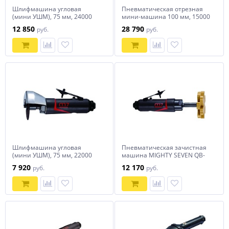
Шлифмашина угловая
Пневматическая отрезная
(мини УШМ), 75 мм, 24000
мини-машина 100 мм, 15000
об/мин, пневматическая
об/мин MIGHTY SEVEN QC-
12 850
28 790
руб.
руб.
MIGHTY SEVEN QC-253
234TA
Шлифмашина угловая
Пневматическая зачистная
(мини УШМ), 75 мм, 22000
машина MIGHTY SEVEN QB-
об/мин, пневматическая
812T
7 920
12 170
руб.
руб.
MIGHTY SEVEN QC-213T