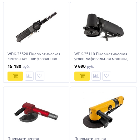
WDK-25520 Пневматическая
WDK-25110 Пневматическая
ленточная шлифовальная
углошлифовальная машина,
машинка 10x330 мм, 18000
50 мм, 15000 об/мин
15 180
9 690
руб.
руб.
Об/мин.
Пневматическая
Пневматическая