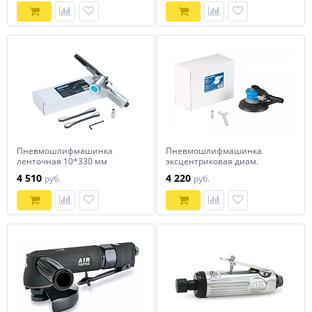
Пневмошлифмашинка
Пневмошлифмашинка
ленточная 10*330 мм
эксцентриковая диам.
NORDBERG NP4155
152мм, ход 5мм NORDBERG
4 510
4 220
руб.
руб.
NP4236