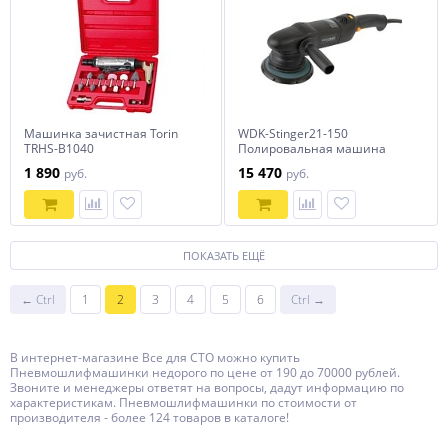
Машинка зачистная Torin
WDK-Stinger21-150
TRHS-B1040
Полировальная машина
ротор-орбитальная
1 890
15 470
руб.
руб.
электрическая, 220 В, с
подошвой 150 мм Wiederkraft
ПОКАЗАТЬ ЕЩЁ
← Ctrl
1
2
3
4
5
6
Ctrl →
В интернет-магазине Все для СТО можно купить
Пневмошлифмашинки недорого по цене от 190 до 70000 рублей.
Звоните и менеджеры ответят на вопросы, дадут информацию по
характеристикам. Пневмошлифмашинки по стоимости от
производителя - более 124 товаров в каталоге!