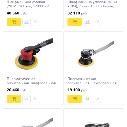
Шлифмашина угловая
Шлифмашина угловая (мини
(УШМ), 100 мм, 12000 об/
УШМ), 75 мм, 13500 об/мин,
мин, пневматическая
пневматическая MIGHTY
40 560
32 110
руб.
руб.
MIGHTY SEVEN QB-194L
SEVEN QB-193L
Пневматическая
Пневматическая
орбитальная шлифовальная
орбитальная шлифовальная
машина 150 мм, 10000 об/
машина 150 мм, 10000 об/
26 460
19 100
руб.
руб.
мин MIGHTY SEVEN QB-47602
мин, 6 отверстий MIGHTY
SEVEN QB-53902