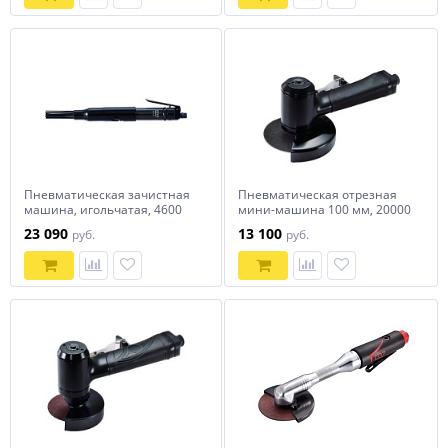
Пневматическая зачистная
Пневматическая отрезная
машина, игольчатая, 4600
мини-машина 100 мм, 20000
уд/мин MIGHTY SEVEN SN-
об/мин MIGHTY SEVEN QC-
23 090
13 100
руб.
руб.
1268
254