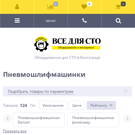
0
0
0
МЕНЮ
Оборудование для СТО в Волгограде
Пневмошлифмашинки
Подобрать товары по параметрам
124
Товаров:
По
:
Умолчанию
Цене
Рейтингу
нки
Пневмошлифмашинки
Пневмошлифмашинки
Пне
Denzel
Jonnesway
MIG
Показать все