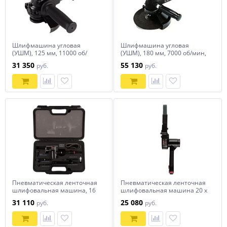
Шлифмашина угловая
Шлифмашина угловая
(УШМ), 125 мм, 11000 об/
(УШМ), 180 мм, 7000 об/мин,
мин, пневматическая
пневматическая MIGHTY
31 350
55 130
руб.
руб.
MIGHTY SEVEN QB-7215M
SEVEN QB-197MQ
Пневматическая ленточная
Пневматическая ленточная
шлифовальная машина, 16
шлифовальная машина 20 х
000 об/мин, 4 насадки, кейс
520 мм, 16 000 об/мин
31 110
25 080
руб.
руб.
MIGHTY SEVEN QB-325N
MIGHTY SEVEN QB-322