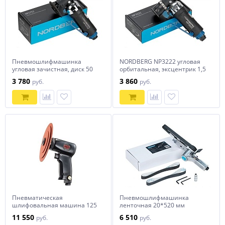
Пневмошлифмашинка
NORDBERG NP3222 угловая
угловая зачистная, диск 50
орбитальная, эксцентрик 1,5
мм NORDBERG NP4752
мм, диам. 30 мм
3 780
3 860
руб.
руб.
Пневматическая
Пневмошлифмашинка
шлифовальная машина 125
ленточная 20*520 мм
мм, 16000 об/мин
NORDBERG NP4156
11 550
6 510
руб.
руб.