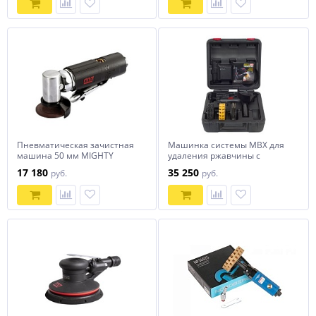
48211
Пневматическая зачистная
Машинка системы MBX для
машина 50 мм MIGHTY
удаления ржавчины c
SEVEN QB-623
комплектом
17 180
35 250
руб.
руб.
принадлежностей MIGHTY
SEVEN QB-0808