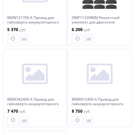
BBIW121700-A Привод для
OMP11339RKM Ремонтный
гайковерта аккумуляторного
комплект для двигателя
ударного BBIW121700
гайковерта пневматического
5 370
6 200
руб.
руб.
OMP11339/OMP11339L
BBIW342400-A Привод для
BBIW012400-A Привод для
гайковерта аккумуляторного
гайковерта аккумуляторного
ударного BBIW342400
ударного BBIW012400
7 470
8 750
руб.
руб.