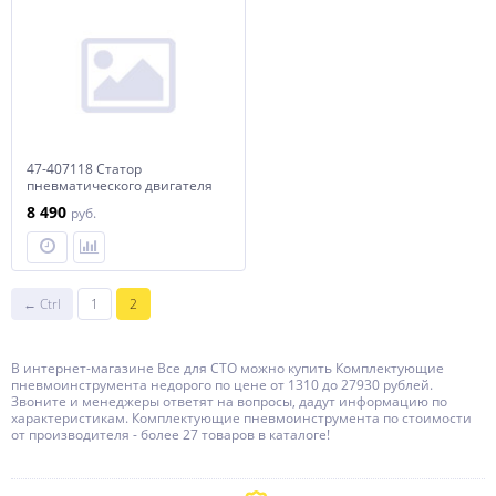
47-407118 Статор
пневматического двигателя
гайковерта
8 490
руб.
OMP11339/OMP11339L
← Ctrl
1
2
В интернет-магазине Все для СТО можно купить Комплектующие
пневмоинструмента недорого по цене от 1310 до 27930 рублей.
Звоните и менеджеры ответят на вопросы, дадут информацию по
характеристикам. Комплектующие пневмоинструмента по стоимости
от производителя - более 27 товаров в каталоге!