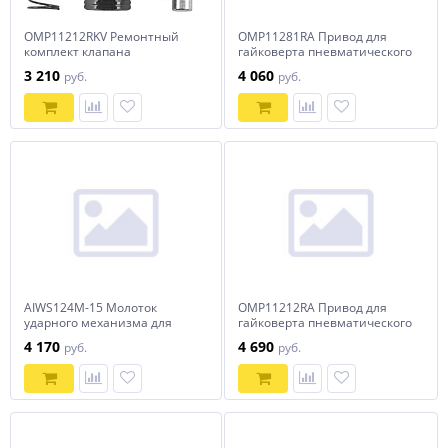
OMP11212RKV Ремонтный
OMP11281RA Привод для
комплект клапана
гайковерта пневматического
гайковерта пневматического
ОМР11281
3 210
4 060
руб.
руб.
OMP11212
AIWS124M-15 Молоток
OMP11212RA Привод для
ударного механизма для
гайковерта пневматического
гайковерта пневматического
ОМР11212
4 170
4 690
руб.
руб.
AIWS124M