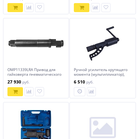
OMP11339LRA Привод для
Ручной усилитель крутящего
гайковерта пневматического
момента (мультипликатор),
OMP11339L в сборе
3800 Нм, 1"", удлиненный
27 930
6 510
руб.
руб.