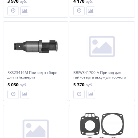
3 970
4 170
руб.
руб.
OMP11212C
AIWS125M
RKS23416M Привод в сборе
BBIW341700-A Привод для
для гайковерта
гайковерта аккумуляторного
пневматического AIW3416M
ударного BBIW341700
5 030
5 370
руб.
руб.