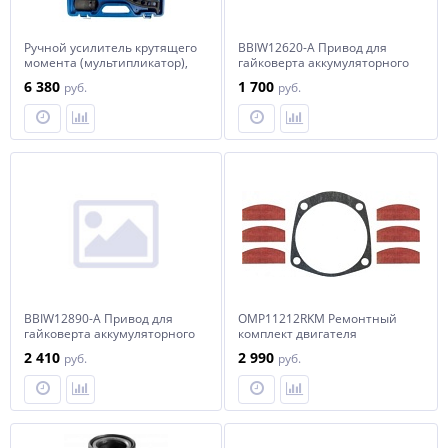
Ручной усилитель крутящего
BBIW12620-A Привод для
момента (мультипликатор),
гайковерта аккумуляторного
3800 Нм, 1""
ударного BBIW12620
6 380
1 700
руб.
руб.
BBIW12890-A Привод для
OMP11212RKM Ремонтный
гайковерта аккумуляторного
комплект двигателя
ударного BBIW12890
гайковерта пневматического
2 410
2 990
руб.
руб.
OMP11212