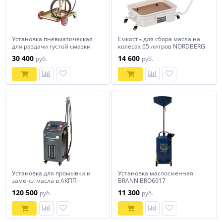
Установка пневматическая
Емкость для сбора масла на
для раздачи густой смазки
колесах 65 литров NORDBERG
из бочек 20-60 л, с тележкой
NO2364
30 400
14 600
руб.
руб.
NORDBERG NO5030
Установка для промывки и
Установка маслосменная
замены масла в АКПП
BRANN BRO6917
(серая) CMA35S_G
120 500
11 300
руб.
руб.
NORDBERG