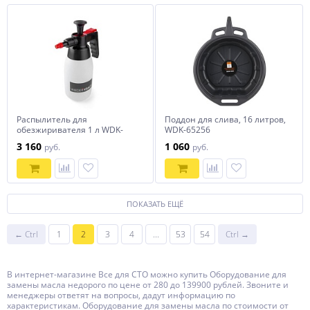
Распылитель для
Поддон для слива, 16 литров,
обезжиривателя 1 л WDK-
WDK-65256
913
3 160
1 060
руб.
руб.
ПОКАЗАТЬ ЕЩЁ
← Ctrl
1
2
3
4
...
53
54
Ctrl →
В интернет-магазине Все для СТО можно купить Оборудование для
замены масла недорого по цене от 280 до 139900 рублей. Звоните и
менеджеры ответят на вопросы, дадут информацию по
характеристикам. Оборудование для замены масла по стоимости от