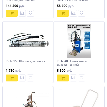
жидкостей тормозной
NORDBERG CMT32EB
144 500
58 600
руб.
руб.
системы и гидроусилителя
руля
ES-60950 Шприц для смазки
ES-60400 Нагнетатель
смазки ножной
1 750
8 500
руб.
руб.