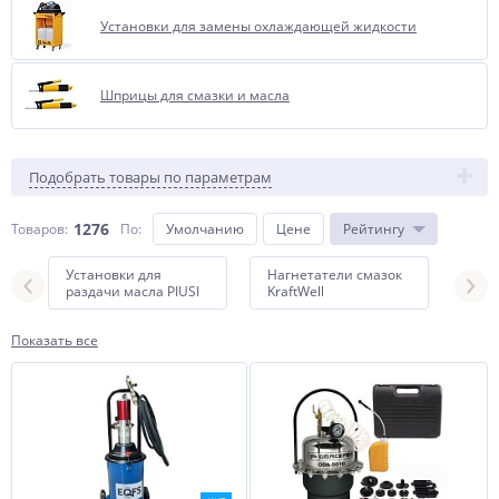
Установки для замены охлаждающей жидкости
Шприцы для смазки и масла
Подобрать товары по параметрам
1276
Товаров:
По
:
Умолчанию
Цене
Рейтингу
Установки для
Нагнетатели смазок
Нагн
раздачи масла PIUSI
KraftWell
APA
Показать все