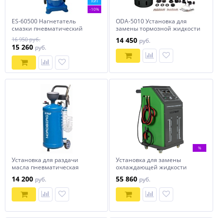
ХИТ
-10%
ES-60500 Нагнетатель
ODA-5010 Установка для
смазки пневматический
замены тормозной жидкости
ОДА Сервис ODA-5010
16 950 руб.
14 450
руб.
15 260
руб.
%
Установка для раздачи
Установка для замены
масла пневматическая
охлаждающей жидкости
NORDBERG 2630AP
WDK-LQ720
14 200
55 860
руб.
руб.