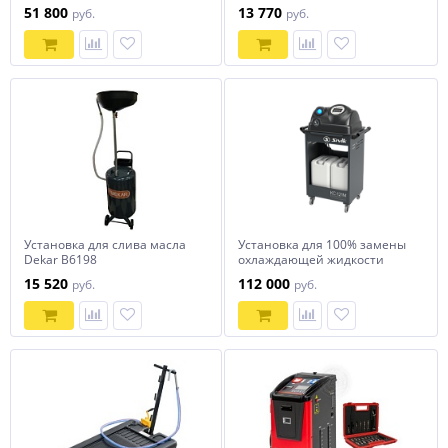
жидкости в акпп NORDBERG
комплектом зондов
51 800
13 770
руб.
руб.
СОРОКИН 11.18
Установка для слива масла
Установка для 100% замены
Dekar B6198
охлаждающей жидкости
кс-121М СИВИК
15 520
112 000
руб.
руб.