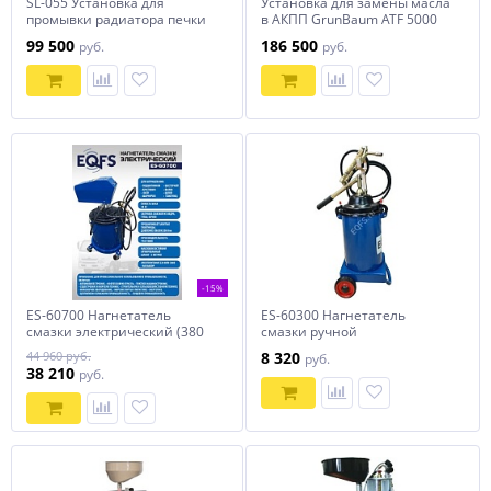
SL-055 Установка для
Установка для замены масла
промывки радиатора печки
в АКПП GrunBaum ATF 5000
и контура системы
99 500
186 500
руб.
руб.
охлаждения автомобиля
-15%
ES-60700 Нагнетатель
ES-60300 Нагнетатель
смазки электрический (380
смазки ручной
V)
44 960 руб.
8 320
руб.
38 210
руб.