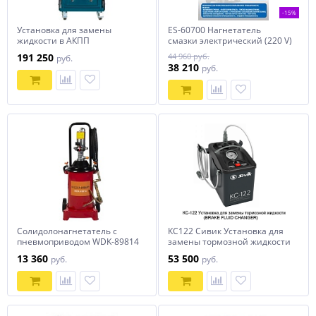
-15%
Установка для замены
ES-60700 Нагнетатель
жидкости в АКПП
смазки электрический (220 V)
GRUNBAUM SERVICEMAN
191 250
44 960 руб.
руб.
ATF4000N
38 210
руб.
Солидолонагнетатель с
КС122 Сивик Установка для
пневмоприводом WDK-89814
замены тормозной жидкости
13 360
53 500
руб.
руб.