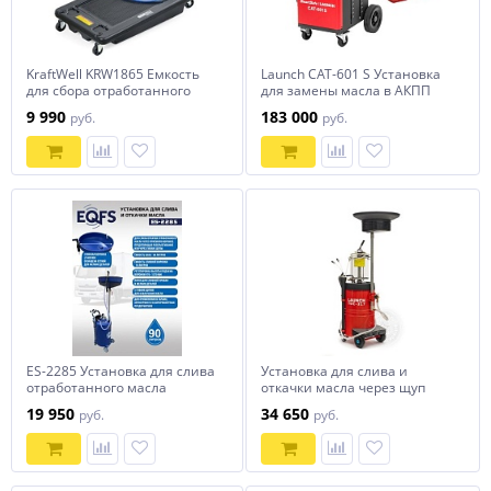
KraftWell KRW1865 Емкость
Launch CAT-601 S Установка
для сбора отработанного
для замены масла в АКПП
масла, пластиковая 68 л, на
9 990
183 000
руб.
руб.
колесах
ES-2285 Установка для слива
Установка для слива и
отработанного масла
откачки масла через щуп
Launch TOC-317
19 950
34 650
руб.
руб.