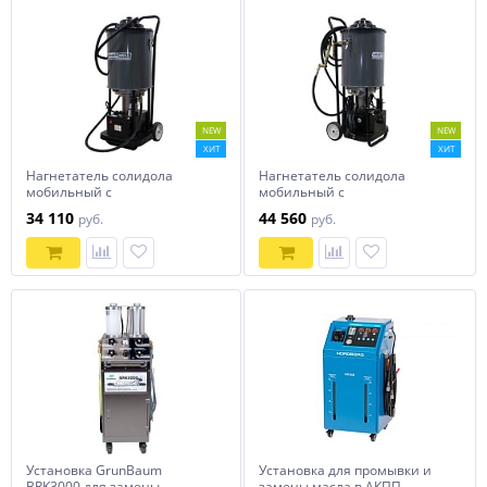
NEW
NEW
ХИТ
ХИТ
Нагнетатель солидола
Нагнетатель солидола
мобильный с
мобильный с
электроприводом, KraftWell
электроприводом, KraftWell
34 110
44 560
руб.
руб.
KRW1797.EN 24В
KRW1798.EN 220В
Установка GrunBaum
Установка для промывки и
BRK3000 для замены
замены масла в АКПП