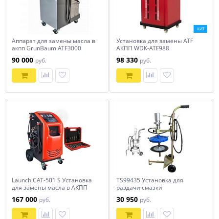
ХИТ
Аппарат для замены масла в
Установка для замены ATF
акпп GrunBaum ATF3000
АКПП WDK-ATF988
WiederKraft
90 000
98 330
руб.
руб.
Launch CAT-501 S Установка
TS99435 Установка для
для замены масла в АКПП
раздачи смазки
167 000
30 950
руб.
руб.