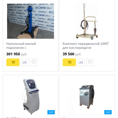
Напольный ямный
Комплект передвижной 26KIT
подъемник с
для маслораздачи
фиксированным штоком
NORDBERG
301 950
39 500
руб.
руб.
(мобильный) 20т. 1000мм.
КПП20Р1000Ф
ХИТ
ХИТ