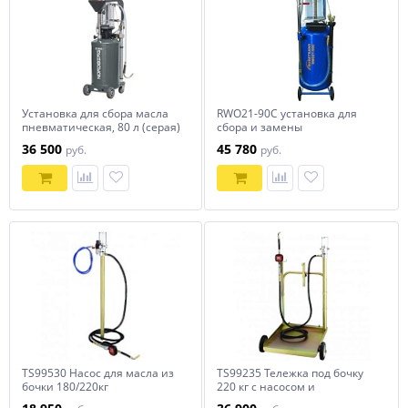
Установка для сбора масла
RWO21-90C установка для
пневматическая, 80 л (серая)
сбора и замены
NORDBERG 2380
отработанного масла
36 500
45 780
руб.
руб.
TS99530 Насос для масла из
TS99235 Тележка под бочку
бочки 180/220кг
220 кг с насосом и
электронным пистолетом